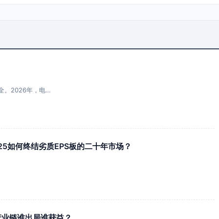
。2026年，电…
-2025如何终结劣质EPS板的二十年市场？
保温产业链谁出局谁获益？