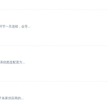
环节一旦选错，会导…
次系统图是配置方…
于各家供应商的…