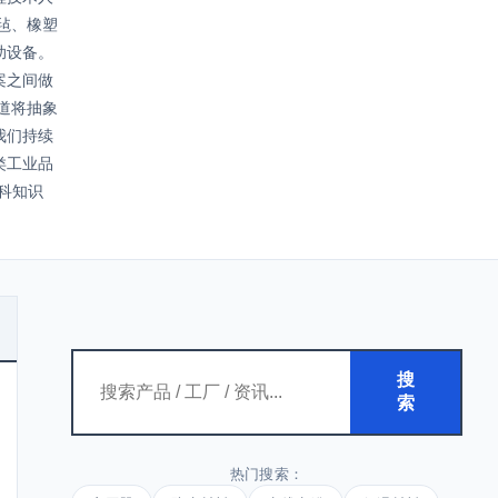
毡、橡塑
助设备。
案之间做
道将抽象
我们持续
类工业品
百科知识
搜
索
热门搜索：