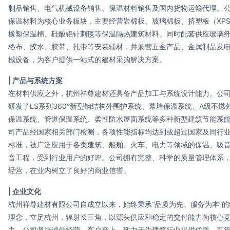
制品销售、电气机械设备销售、保温材料销售及国内货物运输代理。
保温材料为核心业务板块，主要经营岩棉板、玻璃棉板、挤塑板（XP
橡塑保温棉、硅酸铝针刺毯等保温隔热建筑材料。同时配套供应玻璃
格布、胶水、胶带、扎带等安装辅材，并兼营五金产品、金属制品及
械设备，为客户提供一站式的建材采购解决方案。
| 产品与系统方案
在材料供应之外，杭州祥尊建材还具备产品加工与系统设计能力。公
研发了LS系列360°新型钢结构外围护系统、幕墙保温系统、A级不燃
保温系统、管道保温系统、柔性防水屋面系统等多种新型建筑节能系
司产品经国家相关部门检测，各项性能指标均达到或超过国家及同行
标准，被广泛应用于各类建筑、船舶、火车、电力等领域的保温、吸
音工程，受到行业用户的好评。公司拥有完整、科学的质量管理体系
经营，在业内树立了良好的商业信誉。
| 企业文化
杭州祥尊建材有限公司自成立以来，始终秉承“品质为先、服务为本”的
理念，立足杭州，辐射长三角，以源头供应和稳定的交付能力为核心
力。公司坚持诚信经营、客户至上，致力于为建筑行业提供优质、可