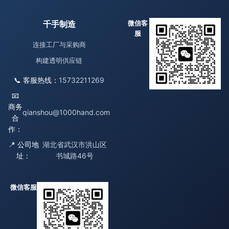
千手制造
微信客
服
连接工厂与采购商
构建透明供应链
📞 客服热线：
15732211269
📧
商务
qianshou@1000hand.com
合
作：
📍 公司地
湖北省武汉市洪山区
址：
书城路46号
微信客服