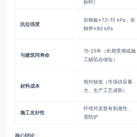
标时）
岩棉板≥7.5-15 kPa，岩
抗拉强度
棉带≥80 kPa
15-25年（长期受潮或施
与建筑同寿命
工缺陷会缩短）
相对较低（市场供应量
材料成本
大、生产工艺成熟）
纤维对皮肤有刺激性，
施工友好性
需防护
核心结论
：