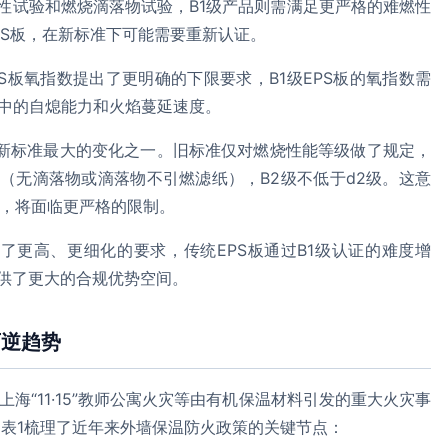
燃性试验和燃烧滴落物试验，B1级产品则需满足更严格的难燃性
PS板，在新标准下可能需要重新认证。
S板氧指数提出了更明确的下限要求，B1级EPS板的氧指数需
灾中的自熄能力和火焰蔓延速度。
是新标准最大的变化之一。旧标准仅对燃烧性能等级做了规定，
级（无滴落物或滴落物不引燃滤纸），B2级不低于d2级。这意
板，将面临更严格的限制。
了更高、更细化的要求，传统EPS板通过B1级认证的难度增
供了更大的合规优势空间。
可逆趋势
上海“11·15”教师公寓火灾等由有机保温材料引发的重大火灾事
表1梳理了近年来外墙保温防火政策的关键节点：