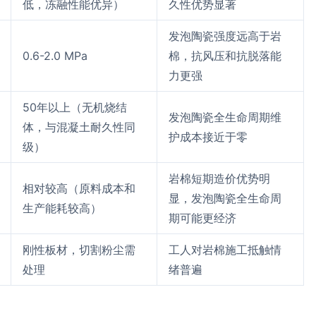
低，冻融性能优异）
久性优势显著
发泡陶瓷强度远高于岩
0.6-2.0 MPa
棉，抗风压和抗脱落能
力更强
50年以上（无机烧结
发泡陶瓷全生命周期维
体，与混凝土耐久性同
护成本接近于零
级）
岩棉短期造价优势明
相对较高（原料成本和
显，发泡陶瓷全生命周
生产能耗较高）
期可能更经济
刚性板材，切割粉尘需
工人对岩棉施工抵触情
处理
绪普遍