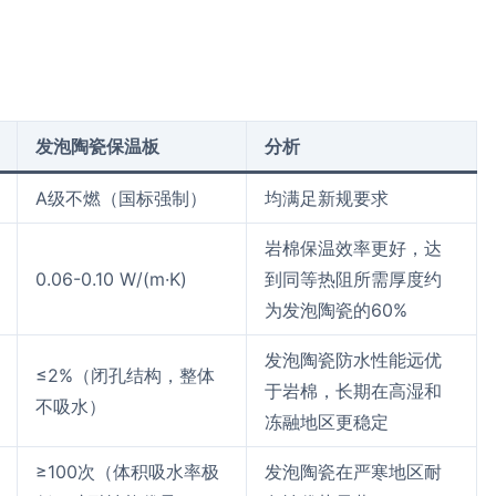
发泡陶瓷保温板
分析
A级不燃（国标强制）
均满足新规要求
岩棉保温效率更好，达
0.06-0.10 W/(m·K)
到同等热阻所需厚度约
为发泡陶瓷的60%
发泡陶瓷防水性能远优
≤2%（闭孔结构，整体
于岩棉，长期在高湿和
不吸水）
冻融地区更稳定
≥100次（体积吸水率极
发泡陶瓷在严寒地区耐