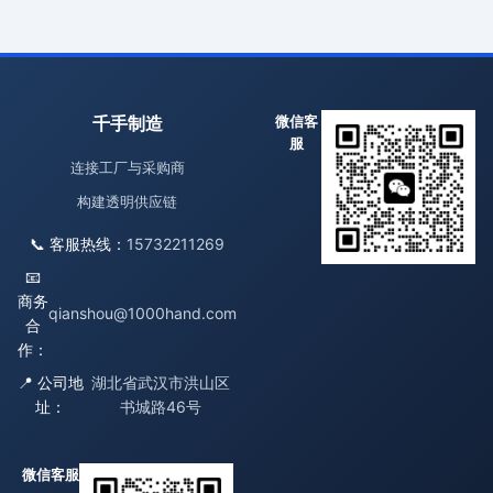
千手制造
微信客
服
连接工厂与采购商
构建透明供应链
📞 客服热线：
15732211269
📧
商务
qianshou@1000hand.com
合
作：
📍 公司地
湖北省武汉市洪山区
址：
书城路46号
微信客服