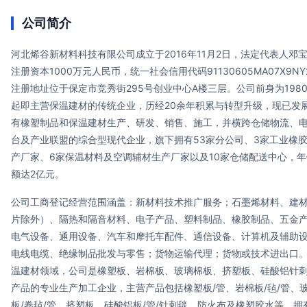
公司简介
河北烯谷新材料科技有限公司成立于2016年11月2日，法定代表人邓
注册资本1000万元人民币，统一社会信用代码91130605MA07X9NY
注册地址位于保定市竞秀街295号创业中心A楼三层。公司前身为198
起即主营保温建材的传统企业，历经20余年积累与转型升级，现已发
有橡塑制品和保温建材生产、研发、销售、施工，并横跨仓储物流、
台及产业联盟的综合型现代企业，旗下拥有53家分公司、3家工业橡
产厂家、6家保温材料及空调辅材生产厂家以及10家仓储配送中心，年
额达2亿元。
公司工商登记经营范围涵盖：新材料技术推广服务；石墨烯材料、建
片除外）、隔热和隔音材料、电子产品、塑料制品、橡胶制品、五金
电气设备、通用设备、汽车和摩托车配件、通信设备、计算机及辅助
电线电缆、绝缘制品批发与零售；货物运输代理；货物或技术进出口
温建材领域，公司是橡塑板、岩棉板、玻璃棉板、挤塑板、硅酸铝针
产品的专业生产加工企业，主营产品包括橡塑板/管、岩棉板/毡/管、
板/卷毡/管、挤塑板、硅酸铝板/管/针刺毯、防火布及橡塑胶水等，拥