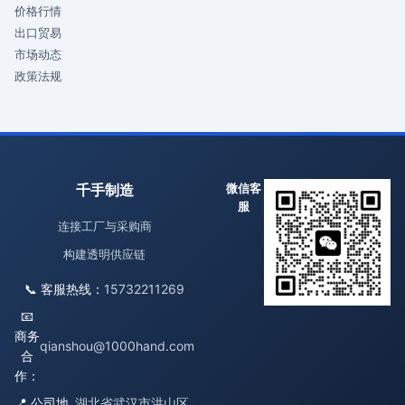
价格行情
出口贸易
市场动态
政策法规
千手制造
微信客
服
连接工厂与采购商
构建透明供应链
📞 客服热线：
15732211269
📧
商务
qianshou@1000hand.com
合
作：
📍 公司地
湖北省武汉市洪山区