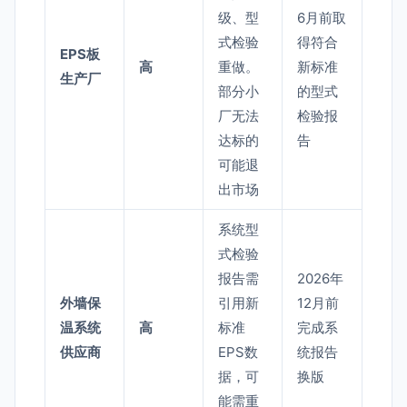
级、型
6月前取
式检验
得符合
EPS板
高
重做。
新标准
生产厂
部分小
的型式
厂无法
检验报
达标的
告
可能退
出市场
系统型
式检验
报告需
2026年
外墙保
引用新
12月前
温系统
高
标准
完成系
供应商
EPS数
统报告
据，可
换版
能需重