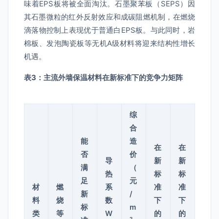
味着EPS板将被全面淘汰。石墨聚苯板（SEPS）因
其石墨微粒的红外反射效应和成碳阻燃机制，在燃烧
滴落物控制上表现优于普通白EPS板。与此同时，岩
棉板、发泡陶瓷板等无机A级材料将迎来结构性增长
机遇。
表3：主流外墙保温材料在新标准下的竞争力矩阵
综
合
能
造
在
在
否
价
导
新
新
满
（
热
标
标
足
元
材
燃
系
准
准
新
/
料
烧
数
下
下
标
m
类
等
W
的
的