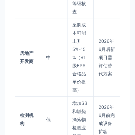
等级核
查
采购成
本可能
上升
2026年
5%-15
6月后新
房地产
中
%（B1
项目需
开发商
级EPS
评估替
合格品
代方案
单价提
高）
增加SBI
2026年
和燃烧
检测机
6月前完
低
滴落物
构
成设备
检测业
扩容