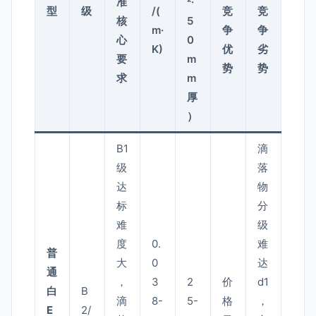
准
²·
型
级
/(
竞
竞
核
5
m·
争
争
心
0
K)
优
劣
要
m
势
势
求
m
厚
）
B1
滴
级
落
达
物
标
分
难
级
度
0.
难
普
大
0
达
通
，
3
2
价
d1
白
B
滴
8-
5-
格
，
E
2/