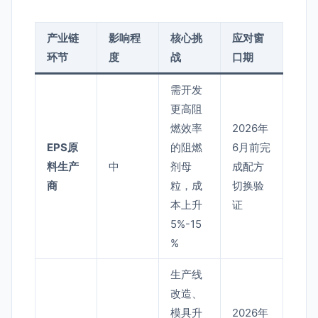
产业链
影响程
核心挑
应对窗
环节
度
战
口期
需开发
更高阻
燃效率
2026年
EPS原
的阻燃
6月前完
料生产
中
剂母
成配方
商
粒，成
切换验
本上升
证
5%-15
%
生产线
改造、
模具升
2026年