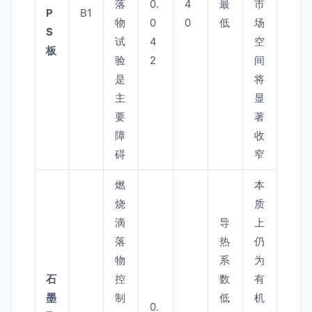
落
0.
4
最
市
P
B1
物
0
0
低
场
S
试
4
空
板
验
2
间
是
将
主
显
要
著
障
收
碍
窄
燃
本
烧
质
滴
导
上
落
热
仍
物
系
为
石
控
数
有
墨
制
低
机
0.