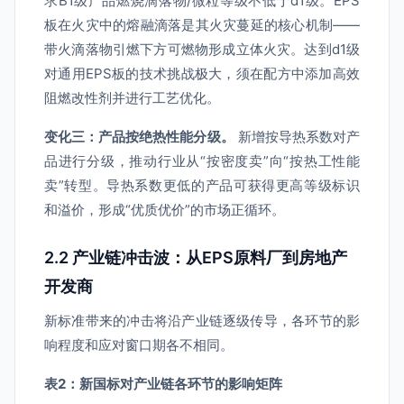
求B1级产品燃烧滴落物/微粒等级不低于d1级。EPS
板在火灾中的熔融滴落是其火灾蔓延的核心机制——
带火滴落物引燃下方可燃物形成立体火灾。达到d1级
对通用EPS板的技术挑战极大，须在配方中添加高效
阻燃改性剂并进行工艺优化。
变化三：产品按绝热性能分级。
新增按导热系数对产
品进行分级，推动行业从“按密度卖”向“按热工性能
卖”转型。导热系数更低的产品可获得更高等级标识
和溢价，形成“优质优价”的市场正循环。
2.2 产业链冲击波：从EPS原料厂到房地产
开发商
新标准带来的冲击将沿产业链逐级传导，各环节的影
响程度和应对窗口期各不相同。
表2：新国标对产业链各环节的影响矩阵