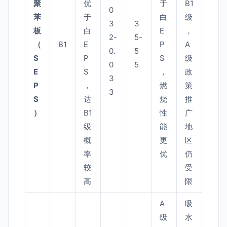
聚
优
于
B1
0
苯
于
白
级
3
3
板
白
E
，
2-
5-
（
B1
E
P
A
0.
5
S
P
S
级
0
5
E
S
，
政
3
P
，
燃
策
3
S
达
烧
推
）
B1
性
广
级
能
地
概
更
区
率
优
仍
较
受
高
限
A
吸
级
水