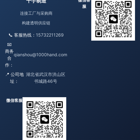
千手制造
微信客
服
连接工厂与采购商
构建透明供应链
📞 客服热线：
15732211269
📧
商务
qianshou@1000hand.com
合
作：
📍 公司地
湖北省武汉市洪山区
址：
书城路46号
微信客服