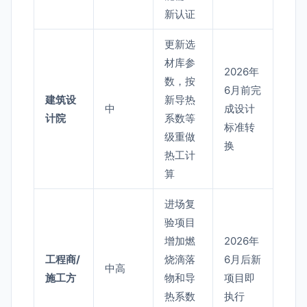
新认证
更新选
材库参
2026年
数，按
6月前完
建筑设
新导热
中
成设计
计院
系数等
标准转
级重做
换
热工计
算
进场复
验项目
增加燃
2026年
工程商/
烧滴落
6月后新
中高
施工方
物和导
项目即
热系数
执行