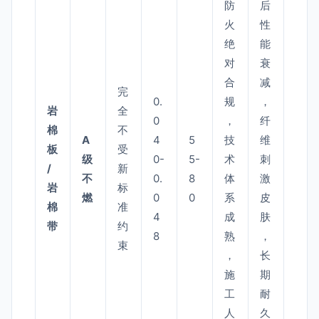
防
后
火
性
绝
能
对
衰
合
减
完
0.
规
，
岩
全
0
，
纤
棉
不
A
4
5
技
维
板
受
级
0-
5-
术
刺
/
新
不
0.
8
体
激
岩
标
燃
0
0
系
皮
棉
准
4
成
肤
带
约
8
熟
，
束
，
长
施
期
工
耐
人
久