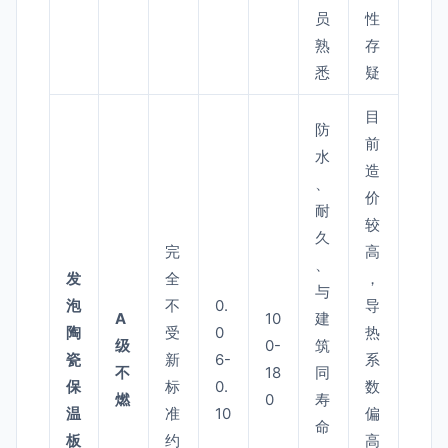
员
性
熟
存
悉
疑
目
防
前
水
造
、
价
耐
较
久
完
高
、
发
全
，
与
泡
不
0.
导
A
10
建
陶
受
0
热
级
0-
筑
瓷
新
6-
系
不
18
同
保
标
0.
数
燃
0
寿
温
准
10
偏
命
板
约
高