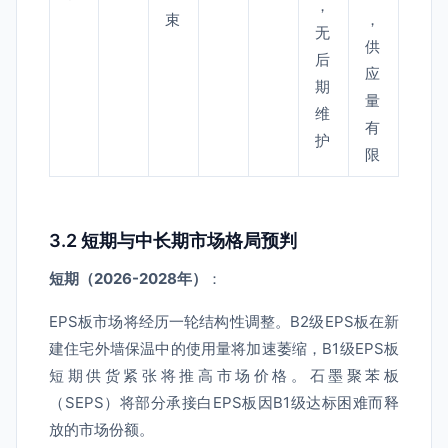
，
束
，
无
供
后
应
期
量
维
有
护
限
3.2 短期与中长期市场格局预判
短期（2026-2028年）
：
EPS板市场将经历一轮结构性调整。B2级EPS板在新
建住宅外墙保温中的使用量将加速萎缩，B1级EPS板
短期供货紧张将推高市场价格。石墨聚苯板
（SEPS）将部分承接白EPS板因B1级达标困难而释
放的市场份额。