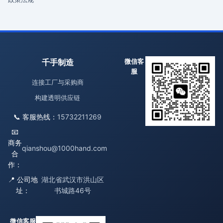
千手制造
微信客
服
连接工厂与采购商
构建透明供应链
📞 客服热线：
15732211269
📧
商务
qianshou@1000hand.com
合
作：
📍 公司地
湖北省武汉市洪山区
址：
书城路46号
微信客服