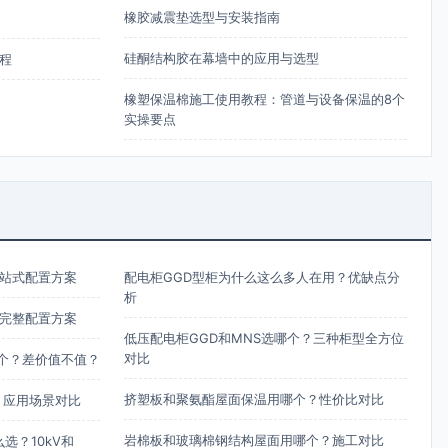
橡胶减震垫选型与安装指南
硅酮结构胶在幕墙中的应用与选型
程
橡塑保温棉施工使用教程：管道与设备保温的8个
实操要点
站式配置方案
配电柜GGD型柜为什么这么多人在用？优缺点分
析
完整配置方案
低压配电柜GGD和MNS选哪个？三种柜型全方位
对比
哪个？差价值不值？
挤塑板和聚氨酯屋面保温用哪个？性价比对比
？应用场景对比
岩棉板和玻璃棉钢结构屋面用哪个？施工对比
么选？10kV和