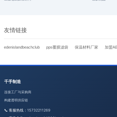
友情链接
edenislandbeachclub
pps覆膜滤袋
保温材料厂家
加盟A
千手制造
连接工厂与采购商
构建透明供应链
📞 客服热线：
15732211269