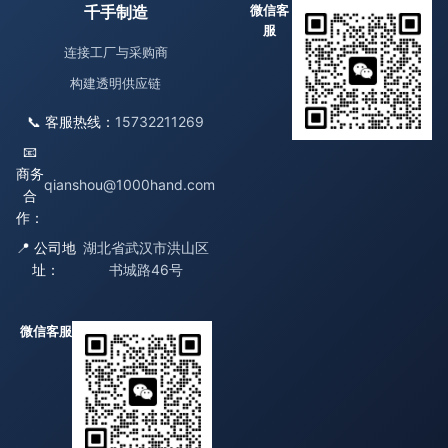
千手制造
微信客
服
连接工厂与采购商
构建透明供应链
📞 客服热线：
15732211269
📧
商务
qianshou@1000hand.com
合
作：
📍 公司地
湖北省武汉市洪山区
址：
书城路46号
微信客服