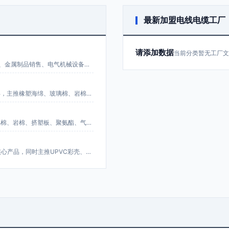
最新加盟电线电缆工厂
请添加数据
当前分类暂无工厂文
杭州祥尊建材有限公司的主营业务为建筑装饰材料销售、五金产品零售、金属制品销售、电气机械设备销售、保温材料销售及国内货物运输代理。
宁波市鄞州世硕保温材料有限公司成立于2012年，深耕保温行业十余年，主推橡塑海绵、玻璃棉、岩棉、挤塑板、聚氨酯、气凝胶等源头保温材料，是宁波地区具有市场影响力的保温材料综合供应商。
河北烯谷新材料科技有限公司成立于2016年，是一家以橡塑海绵、玻璃棉、岩棉、挤塑板、聚氨酯、气凝胶为主推源头产品的保温建材综合型企业。
济南恒普保温材料有限公司成立于2014年，是以橡塑海绵为源头工厂核心产品，同时主推UPVC彩壳、阻尼隔音毡、玻璃棉、岩棉、挤塑板及聚氨酯等保温材料的综合生产厂家。