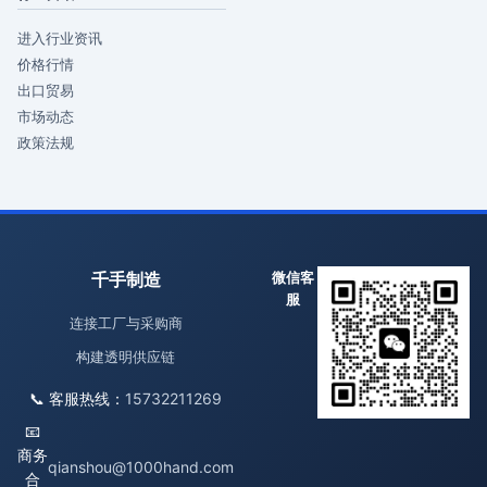
进入行业资讯
价格行情
出口贸易
市场动态
政策法规
千手制造
微信客
服
连接工厂与采购商
构建透明供应链
📞 客服热线：
15732211269
📧
商务
qianshou@1000hand.com
合