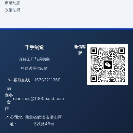
市场动态
政策法规
千手制造
微信客
服
连接工厂与采购商
构建透明供应链
📞 客服热线：
15732211269
📧
商务
qianshou@1000hand.com
合
作：
📍 公司地
湖北省武汉市洪山区
址：
书城路46号