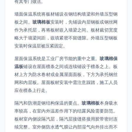
有其专门做法。
墙面保温系统将板材铺设在钢结构墙梁和外墙压型钢
板之间。
玻璃棉板
安装时，先铺设内层钢板或钢丝网
作为承托层，再将板材嵌入墙梁之间。板材裁切宽度
略大于墙梁间距，嵌填紧密不留缝隙。外墙压型钢板
安装时保温层被压紧固定。
屋面保温系统是工业厂房节能的重中之重。
玻璃棉保
温板
铺设在屋面檩条之间或连续铺设于檩条之上。板
材上方为防水卷材或金属屋面面板，下方为承托钢丝
网和内层板。屋面板材安装中需注意踩踏，施工人员
应在檩条上行走。
隔汽和防潮是钢结构保温的要点。
玻璃棉板
本身吸水
率较高，在室内外温差作用下的结露风险需要防范。
板材室内侧设隔汽层，隔汽层接缝搭接用胶带密封连
续完整。室外侧防水透气膜让内部湿气向外排出而不