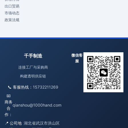
出口贸易
市场动态
政策法规
千手制造
微信客
服
连接工厂与采购商
构建透明供应链
📞 客服热线：
15732211269
📧
商务
qianshou@1000hand.com
合
作：
📍 公司地
湖北省武汉市洪山区