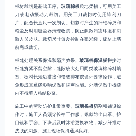
板材裁切是基础工序。
玻璃棉板
质地柔韧，可用美工
刀或电动振动刀裁切。用美工刀裁切时使用锋利刀
片，配合长直尺一次划切。切割时产生的纤维碎屑和
粉尘及时用吸尘器清理收集，防止飘散污染环境和刺
激人员皮肤。裁切尺寸偏差控制在毫米级，板材上墙
前完成裁切。
板缝处理关系保温和隔声效果。
玻璃棉保温板
拼接时
板缝挤紧不留空隙，缝隙较大处用同类玻璃棉碎料填
塞。板材长短边搭接和错缝排布按设计要求操作，避
免形成直通缝影响保温和隔声性能。外墙保温中板缝
内不得填入粘结砂浆。
施工中的劳动防护非常重要。
玻璃棉板
切割和铺设操
作时，施工人员须穿长袖工作服，佩戴防尘口罩、护
目镜和手套。下班后及时沐浴更换衣物，减少纤维对
皮肤的刺激。施工现场保持通风良好。