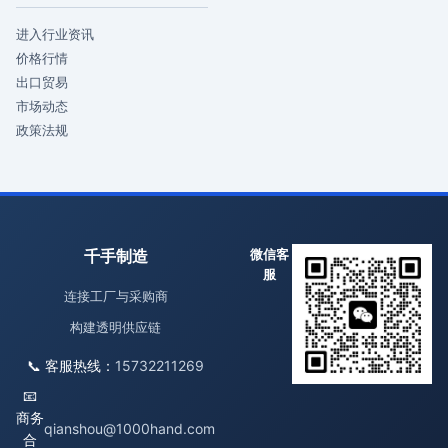
进入行业资讯
价格行情
出口贸易
市场动态
政策法规
千手制造
微信客
服
连接工厂与采购商
构建透明供应链
📞 客服热线：
15732211269
📧
商务
qianshou@1000hand.com
合