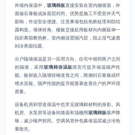
外墙内保温中，
玻璃棉板
直接安装在室内侧墙面，外
面做石膏板或抹面层封闭。优势是施工不受室外天气
影响，作业安全便捷。注意事项包括热桥处理和防结
露构造。墙体转角、楼板交接处用板材向内侧延伸一
段距离阻断热桥。室内侧设置隔汽层，阻止湿气渗透
到冷界面结露。
分户隔墙保温是另一应用方向。住宅中相邻两户之间
的隔墙，采用
玻璃棉保温板
填充可提升保温隔声性
能。板材嵌入隔墙轻钢龙骨之间，两侧封石膏板或纤
维水泥板。隔声性能的提升能显著改善住户的声环境
质量。
设备机房和管道保温中也常见玻璃棉材料的身影。风
机房、水泵房等设备间墙面和顶棚用
玻璃棉板
吸声降
噪，减少噪声扰民。空调风管外包裹保温层减少冷热
量散失。