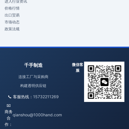
进入行业资讯
价格行情
出口贸易
市场动态
政策法规
千手制造
微信客
服
连接工厂与采购商
构建透明供应链
📞 客服热线：
15732211269
📧
商务
qianshou@1000hand.com
合
作：