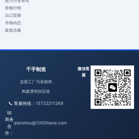
进入行业资讯
价格行情
出口贸易
市场动态
政策法规
千手制造
微信客
服
连接工厂与采购商
构建透明供应链
📞 客服热线：
15732211269
📧
商务
qianshou@1000hand.com
合
作：