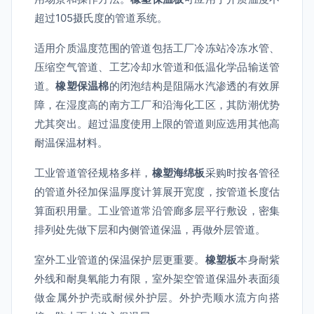
超过105摄氏度的管道系统。
适用介质温度范围的管道包括工厂冷冻站冷冻水管、
压缩空气管道、工艺冷却水管道和低温化学品输送管
道。
橡塑保温棉
的闭泡结构是阻隔水汽渗透的有效屏
障，在湿度高的南方工厂和沿海化工区，其防潮优势
尤其突出。超过温度使用上限的管道则应选用其他高
耐温保温材料。
工业管道管径规格多样，
橡塑海绵板
采购时按各管径
的管道外径加保温厚度计算展开宽度，按管道长度估
算面积用量。工业管道常沿管廊多层平行敷设，密集
排列处先做下层和内侧管道保温，再做外层管道。
室外工业管道的保温保护层更重要。
橡塑板
本身耐紫
外线和耐臭氧能力有限，室外架空管道保温外表面须
做金属外护壳或耐候外护层。外护壳顺水流方向搭