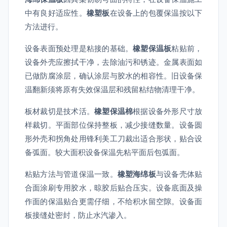
中有良好适应性。
橡塑板
在设备上的包覆保温按以下
方法进行。
设备表面预处理是粘接的基础。
橡塑保温板
粘贴前，
设备外壳应擦拭干净，去除油污和锈迹。金属表面如
已做防腐涂层，确认涂层与胶水的相容性。旧设备保
温翻新须将原有失效保温层和残留粘结物清理干净。
板材裁切是技术活。
橡塑保温棉
根据设备外形尺寸放
样裁切。平面部位保持整板，减少接缝数量。设备圆
形外壳和拐角处用锋利美工刀裁出适合形状，贴合设
备弧面。较大面积设备保温先粘平面后包弧面。
粘贴方法与管道保温一致。
橡塑海绵板
与设备壳体贴
合面涂刷专用胶水，晾胶后贴合压实。设备底面及操
作面的保温贴合更需仔细，不给积水留空隙。设备面
板接缝处密封，防止水汽渗入。