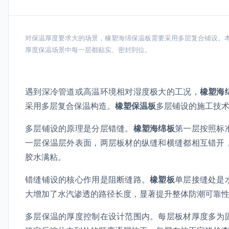
对保温厚度要求大的场景，橡塑海绵保温板需要采用多层复合铺设。
厚度保温场景中每一层都贴实、密封到位。
遇到深冷管道或高温环境相对湿度极大的工况，
橡塑海
采用多层复合保温构造。
橡塑保温板
多层铺设的施工技
多层铺设的原理是分层错缝。
橡塑海绵板
第一层按照标
一层保温层外表面，两层板材的纵缝和横缝都相互错开
胶水满粘。
错缝铺设的核心作用是阻断缝路。
橡塑板
单层接缝处是
大增加了水汽渗透的路径长度，显著提升整体防潮可靠
多层保温的厚度控制在设计范围内。每层板材厚度多为