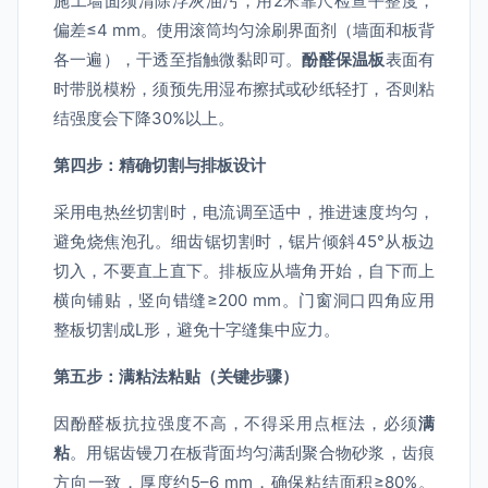
施工墙面须清除浮灰油污，用2米靠尺检查平整度，
偏差≤4 mm。使用滚筒均匀涂刷界面剂（墙面和板背
各一遍），干透至指触微黏即可。
酚醛保温板
表面有
时带脱模粉，须预先用湿布擦拭或砂纸轻打，否则粘
结强度会下降30%以上。
第四步：精确切割与排板设计
采用电热丝切割时，电流调至适中，推进速度均匀，
避免烧焦泡孔。细齿锯切割时，锯片倾斜45°从板边
切入，不要直上直下。排板应从墙角开始，自下而上
横向铺贴，竖向错缝≥200 mm。门窗洞口四角应用
整板切割成L形，避免十字缝集中应力。
第五步：满粘法粘贴（关键步骤）
因酚醛板抗拉强度不高，不得采用点框法，必须
满
粘
。用锯齿镘刀在板背面均匀满刮聚合物砂浆，齿痕
方向一致，厚度约5–6 mm，确保粘结面积≥80%。