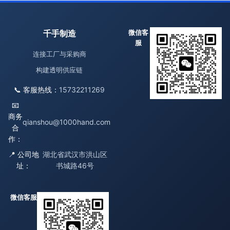
千手制造
微信客
服
连接工厂与采购商
构建透明供应链
📞 客服热线：
15732211269
📧
商务
qianshou@1000hand.com
合
作：
📍 公司地
湖北省武汉市洪山区
址：
书城路46号
微信客服