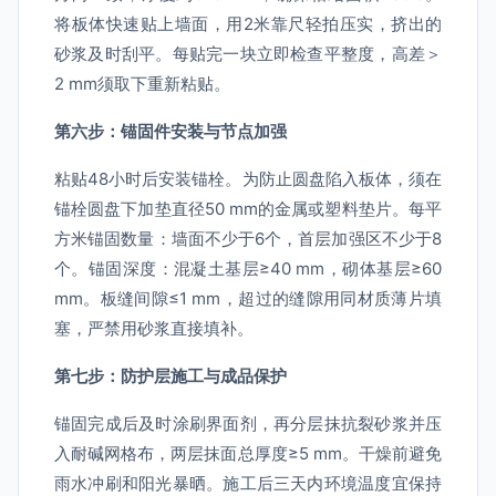
将板体快速贴上墙面，用2米靠尺轻拍压实，挤出的
砂浆及时刮平。每贴完一块立即检查平整度，高差＞
2 mm须取下重新粘贴。
第六步：锚固件安装与节点加强
粘贴48小时后安装锚栓。为防止圆盘陷入板体，须在
锚栓圆盘下加垫直径50 mm的金属或塑料垫片。每平
方米锚固数量：墙面不少于6个，首层加强区不少于8
个。锚固深度：混凝土基层≥40 mm，砌体基层≥60
mm。板缝间隙≤1 mm，超过的缝隙用同材质薄片填
塞，严禁用砂浆直接填补。
第七步：防护层施工与成品保护
锚固完成后及时涂刷界面剂，再分层抹抗裂砂浆并压
入耐碱网格布，两层抹面总厚度≥5 mm。干燥前避免
雨水冲刷和阳光暴晒。施工后三天内环境温度宜保持