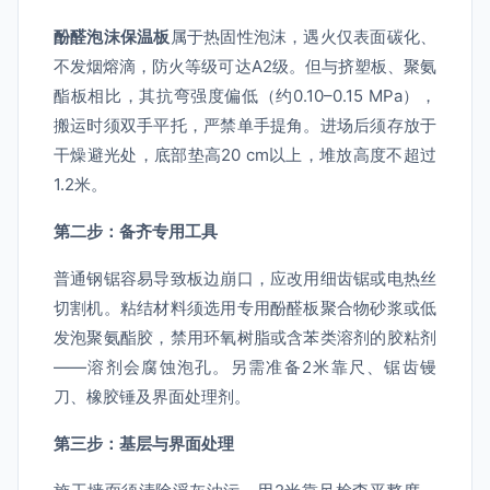
酚醛泡沫保温板
属于热固性泡沫，遇火仅表面碳化、
不发烟熔滴，防火等级可达A2级。但与挤塑板、聚氨
酯板相比，其抗弯强度偏低（约0.10–0.15 MPa），
搬运时须双手平托，严禁单手提角。进场后须存放于
干燥避光处，底部垫高20 cm以上，堆放高度不超过
1.2米。
第二步：备齐专用工具
普通钢锯容易导致板边崩口，应改用细齿锯或电热丝
切割机。粘结材料须选用专用酚醛板聚合物砂浆或低
发泡聚氨酯胶，禁用环氧树脂或含苯类溶剂的胶粘剂
——溶剂会腐蚀泡孔。另需准备2米靠尺、锯齿镘
刀、橡胶锤及界面处理剂。
第三步：基层与界面处理