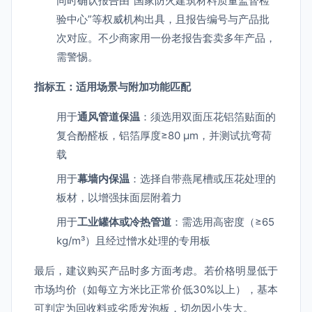
同时确认报告由“国家防火建筑材料质量监督检
验中心”等权威机构出具，且报告编号与产品批
次对应。不少商家用一份老报告套卖多年产品，
需警惕。
指标五：适用场景与附加功能匹配
用于
通风管道保温
：须选用双面压花铝箔贴面的
复合酚醛板，铝箔厚度≥80 μm，并测试抗弯荷
载
用于
幕墙内保温
：选择自带燕尾槽或压花处理的
板材，以增强抹面层附着力
用于
工业罐体或冷热管道
：需选用高密度（≥65
kg/m³）且经过憎水处理的专用板
最后，建议购买产品时多方面考虑。若价格明显低于
市场均价（如每立方米比正常价低30%以上），基本
可判定为回收料或劣质发泡板，切勿因小失大。