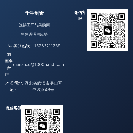
千手制造
微信客
服
连接工厂与采购商
构建透明供应链
📞 客服热线：
15732211269
📧
商务
qianshou@1000hand.com
合
作：
📍 公司地
湖北省武汉市洪山区
址：
书城路46号
微信客服