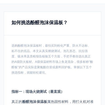
如何挑选酚醛泡沫保温板？
选购酚醛泡沫保温板时，最怕买到粉化严重、防火不达标、
粘不住的劣品。本文从真实燃烧测试、泡孔形态、抗拉强
度、吸水率及质检报告核验五个方面，手把手教你选出真正
的A级防火板材。A级保温材料市场上鱼龙混杂，很多标称“酚
醛板”的产品实际是聚氨酯仿冒或废料回炉板。掌握以下五个
挑选指标，就能轻松避坑。
指标一：现场火烧测试（最直观）
真正的
酚醛泡沫保温板
属热固性材料，用打火机对准