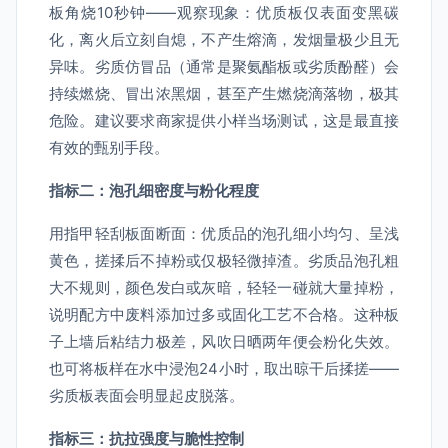
板角烧10秒钟——观察现象：优质板仅表面变黑碳
化，离火后立刻自熄，不产生熔滴，发烟量极少且无
异味。劣质仿冒品（通常是聚氨酯板或劣质酚醛）会
持续燃烧、冒出浓黑烟，甚至产生燃烧滴落物，极其
危险。建议要求商家提供小样当场测试，这是最直接
有效的甄别手段。
指标二：泡孔细密度与粉化程度
用指甲轻刮板面断面：优质品的泡孔细小均匀、呈浅
黄色，搓揉后不掉粉或仅极轻微掉渣。劣质品泡孔粗
大不规则，颜色发白或灰暗，轻轻一碰就大量掉粉，
说明配方中废料添加过多或固化工艺不合格。这种板
子上墙后粘结力极差，风吹日晒两年便会粉化失效。
也可将板样在水中浸泡24小时，取出晾干后揉搓——
劣质板表面会明显起皮脱落。
指标三：抗拉强度与脆性控制