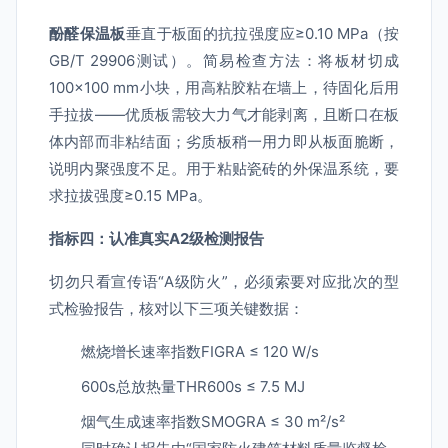
酚醛保温板
垂直于板面的抗拉强度应≥0.10 MPa（按
GB/T 29906测试）。简易检查方法：将板材切成
100×100 mm小块，用高粘胶粘在墙上，待固化后用
手拉拔——优质板需较大力气才能剥离，且断口在板
体内部而非粘结面；劣质板稍一用力即从板面脆断，
说明内聚强度不足。用于粘贴瓷砖的外保温系统，要
求拉拔强度≥0.15 MPa。
指标四：认准真实A2级检测报告
切勿只看宣传语“A级防火”，必须索要对应批次的型
式检验报告，核对以下三项关键数据：
燃烧增长速率指数FIGRA ≤ 120 W/s
600s总放热量THR600s ≤ 7.5 MJ
烟气生成速率指数SMOGRA ≤ 30 m²/s²