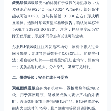
聚氨酯保温板
最突出的优势在于极低的导热系数，优
质硬泡产品在25℃下应≤0.024 W/(m·K)，部分高性
能板可达0.020。这与挤塑板（0.030左右）形成明
显差异。选购时须索要型式检验报告，确认测试标准
为GB/T 3399或ISO 8301。注意：样品厚度应为实
际工程厚度，厚度不同导热测试值可能波动。
劣质
PU保温板
往往因发泡不均匀、原料中掺入过量
回收聚醚，导致导热系数升至0.030以上。简易辨别
法：观察板材切片——优质品泡孔细密均匀，颜色均
一；劣质品泡孔粗大、分布杂乱，甚至可见针孔。
二、燃烧等级：安全红线不可妥协
聚氨酯保温板
自身为有机材料，裸板燃烧等级为B2
级。用于高层建筑、避难层或防火要求严格的外墙
时，必须选用添加阻燃剂的B1级产品。B1级硬泡聚氨
酯离火自熄时间≤5秒，且产烟毒性等级须达到t0级。