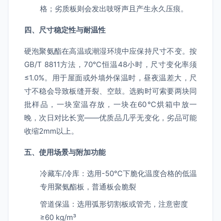
格；劣质板则会发出吱呀声且产生永久压痕。
四、尺寸稳定性与耐温性
硬泡聚氨酯在高温或潮湿环境中应保持尺寸不变。按
GB/T 8811方法，70℃恒温48小时，尺寸变化率须
≤1.0%。用于屋面或外墙外保温时，昼夜温差大，尺
寸不稳会导致板缝开裂、空鼓。选购时可索要两块同
批样品，一块室温存放，一块在60℃烘箱中放一
晚，次日对比长宽——优质品几乎无变化，劣品可能
收缩2mm以上。
五、使用场景与附加功能
冷藏车/冷库：选用-50℃下脆化温度合格的低温
专用聚氨酯板，普通板会脆裂
管道保温：选用弧形切割板或管壳，注意密度
≥60 kg/m³