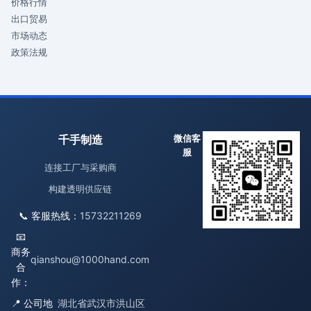
价格行情
出口贸易
市场动态
政策法规
千手制造
微信客
服
连接工厂与采购商
构建透明供应链
📞 客服热线：
15732211269
📧
商务
qianshou@1000hand.com
合
作：
📍 公司地
湖北省武汉市洪山区