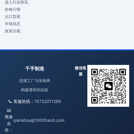
进入行业资讯
价格行情
出口贸易
市场动态
政策法规
千手制造
微信客
服
连接工厂与采购商
构建透明供应链
📞 客服热线：
15732211269
📧
商务
qianshou@1000hand.com
合
作：