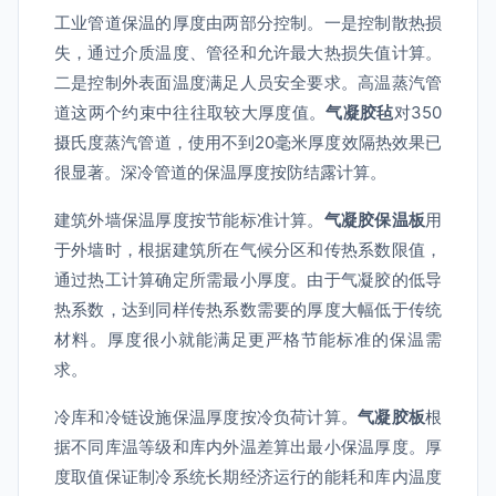
工业管道保温的厚度由两部分控制。一是控制散热损
失，通过介质温度、管径和允许最大热损失值计算。
二是控制外表面温度满足人员安全要求。高温蒸汽管
道这两个约束中往往取较大厚度值。
气凝胶毡
对350
摄氏度蒸汽管道，使用不到20毫米厚度效隔热效果已
很显著。深冷管道的保温厚度按防结露计算。
建筑外墙保温厚度按节能标准计算。
气凝胶保温板
用
于外墙时，根据建筑所在气候分区和传热系数限值，
通过热工计算确定所需最小厚度。由于气凝胶的低导
热系数，达到同样传热系数需要的厚度大幅低于传统
材料。厚度很小就能满足更严格节能标准的保温需
求。
冷库和冷链设施保温厚度按冷负荷计算。
气凝胶板
根
据不同库温等级和库内外温差算出最小保温厚度。厚
度取值保证制冷系统长期经济运行的能耗和库内温度