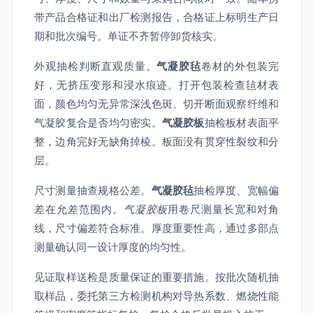
带产品合格证和出厂检测报告，合格证上标明生产日
期和批次编号。单证不齐暂停卸货核实。
外观抽检判断直观质量。
气凝胶毡
卷材的外包装完
好，无挤压变形和浸水痕迹。打开包装检查毡材表
面，颜色均匀无异常深浅色斑。切开断面观察纤维和
气凝胶复合是否均匀密实。
气凝胶板
抽检板材表面平
整，边角完好无缺角掉棱。板面没有贯穿性裂纹和分
层。
尺寸测量抽查规格公差。
气凝胶毡
抽检厚度、宽幅偏
差在允差范围内。
气凝胶板
用卷尺测量长宽和对角
线，尺寸偏差符合标准。厚度重要性高，通过多部点
测量确认同一设计厚度的均匀性。
见证取样送检是质量保证的重要措施。按批次随机抽
取样品，委托第三方检测机构对导热系数、燃烧性能