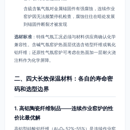
含硫含氯气氛对金属锚固件有强腐蚀，连续作业
窑炉因无法频繁停机检查，腐蚀往往在暗处发展
到锚固件断裂才被发现
选材标准
：特殊气氛工况必须与材料供应商确认化学
兼容性。含碱气氛窑炉热面层优选含锆型纤维或氧化
铝纤维；还原性气氛窑炉可考虑在热面加一层耐火浇
注料作为化学屏障。
二、四大长效保温材料：各自的寿命密
码和选型边界
1. 高铝陶瓷纤维制品——连续作业窑炉的性
价比最优解
高铝型硅酸铝纤维（Al₂O₃ 52%-55%）是连续作业窑