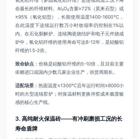
氧化铝纤维（多晶氧化铝纤维）是连续高温工况下寿
命最长的纤维材料。Al₂O₃含量≥72%（莫来石型）或
≥95%（氧化铝型），长期使用温度1400-1600℃，
在此温度下连续运行数万小时收缩率仍控制在1%以
内。在石化裂解炉、连续陶瓷烧结炉和电子元件烧成
炉中，氧化铝纤维的使用寿命可达8-12年，是硅酸铝
纤维的1.5-2倍。
致命缺点
：价格是硅酸铝纤维的5-10倍，且目前主要
依赖进口或国内少数几家企业生产，供货周期长。
适配场景
：热面温度≥1300℃且年运行时间≥8000小
时的大型连续窑炉；对保温材料更换停窑成本极度敏
感的核心生产线。
3. 高纯耐火保温砖——有冲刷磨损工况的长
寿命盾牌