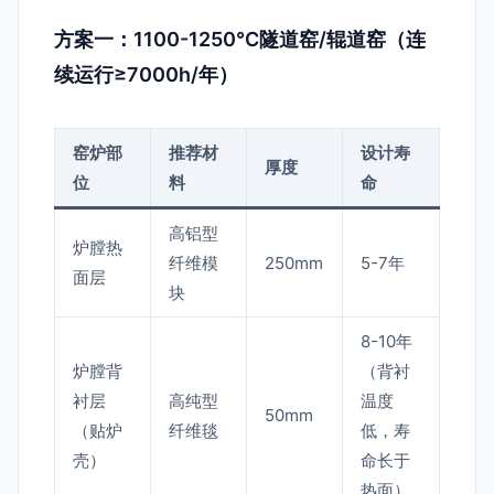
方案一：1100-1250℃隧道窑/辊道窑（连
续运行≥7000h/年）
窑炉部
推荐材
设计寿
厚度
位
料
命
高铝型
炉膛热
纤维模
250mm
5-7年
面层
块
8-10年
炉膛背
（背衬
衬层
高纯型
温度
50mm
（贴炉
纤维毯
低，寿
壳）
命长于
热面）