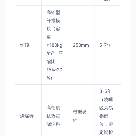
高铝型
纤维模
块（容
重
炉顶
≥180kg
250mm
5-7年
/m³，压
缩比
15%-20
%）
3-5年
（烧嘴
高铝质
区为易
根据设
烧嘴砖
抗热震
损部
计
浇注料
位，需
定期检