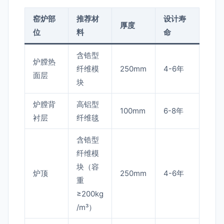
窑炉部
推荐材
设计寿
厚度
位
料
命
含锆型
炉膛热
纤维模
250mm
4-6年
面层
块
炉膛背
高铝型
100mm
6-8年
衬层
纤维毯
含锆型
纤维模
块（容
炉顶
250mm
4-6年
重
≥200kg
/m³）