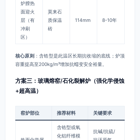
炉膛热
面迎火
莫来石
层（有
质保温
114mm
8-10年
冲刷
砖
区）
核心原则
：含锆型是此温区长期抗收缩的底线；炉顶
容重提高至200kg/m³增加抗蠕变安全裕量。
方案三：玻璃熔窑/石化裂解炉（强化学侵蚀
+超高温）
窑炉部位
推荐材料
关键要求
含锆型或氧
抗碱/抗硫/
化铝纤维模
热面化学屏
抗还原气