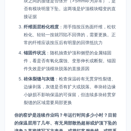
块之间的接缝是否张开（>5mm即为异常），是
否有模块明显下坠。这两项是炉顶模块蠕变的直
接证据
纤维面层粉化程度
：用手指按压热面纤维，松软
粉化、轻轻一按就凹陷不回弹的，需要更换。正
常的纤维应该按压后有明显的回弹抵抗力
锚固件状况
：随机抽查炉顶和侧壁的金属锚固
件，看是否有氧化腐蚀、变形伸长或断裂。锚固
件失效是炉顶模块脱落的直接原因
砖体裂缝与灰缝
：检查保温砖有无贯穿性裂缝、
边缘剥落，灰缝是否有扩大或脱落。单块砖边缘
小缺损不影响保温的可保留，但连续多块砖贯穿
裂缝的区域需要局部更换
你的窑炉是连续作业吗？年运行时间多少小时？目前
的保温层用了几年、有无局部散热超标或炉顶下坠的
迹象？直接填写下方表单，或拨打客服热线，或联系