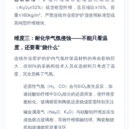
（Al₂O₃≥52%）或含锆型纤维，且压缩比≥15%。容
重≥160kg/m³。严禁连续作业窑炉炉顶使用标准型或
高纯型纤维模块。
维度三：耐化学气氛侵蚀——不能只看温
度，还要看“烧什么”
连续作业窑炉的炉内气氛对保温材料的寿命影响巨
大，但90%的采购和技术人员在选材时只考虑了温
度，完全忽略了气氛。
还原性气氛（H₂、CO）会与SiO₂发生反应，加
速硅酸铝纤维中SiO₂组分的还原挥发，使纤维变
脆粉化。玻璃熔窑和陶瓷还原烧成窑需特别关注
碱金属蒸气（Na₂O、K₂O）与硅酸铝纤维反应生
成低熔点玻璃相，导致纤维熔融结球。陶瓷釉烧
窑和玻璃熔窑是重灾区