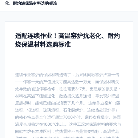
化、耐灼烧保温材料选购标准
适配连续作业！高温窑炉抗老化、耐灼
烧保温材料选购标准
连续作业窑炉的保温材料选错了，后果比间歇窑炉严重十倍
——停窑一天的产值损失可能高达数十万元，而保温材料失
效导致的被迫停窑检修，往往需要3-7天。更隐蔽的损失是：
材料在高温下缓慢退化，散热损失逐月递增，等发现外壁温
度超标时，能耗已经白白浪费了几个月。 连续作业窑炉（隧
道窑、辊道窑、玻璃熔窑、石化裂解炉、连续热处理炉等）
的核心特点是全年运行超过7000小时、启停次数极少、热面
温度长期稳定在1000℃以上。这种工况对保温材料的要求与
间歇窑炉有本质区别：抗热震性不再是首要指标，高温抗老