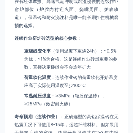
在有坯体摩擦、高速气流冲刷或熔渣侵蚀的连续作业
窑炉部位（炉膛内衬迎火面、烧嘴周围、炉底轨
道），保温砖和耐火浇注料是唯一能长期扛住机械磨
损的选择。
连续作业窑炉砖选型的核心参数
：
重烧线变化率
（使用温度下重烧24h）：≤0.5%
为优，≤1%为合格。这是连续作业砖最重要的参
数，直接决定砖缝会不会逐年扩大
荷重软化温度
：连续作业砖的荷重软化开始温度
应高于实际使用温度至少100℃
常温耐压强度
：≥3MPa（轻质保温砖），
≥25MPa（致密耐火砖）
寿命预期（连续作业）
：正确选型的高铝保温砖在无
热震工况下可使用8-15年，远超纤维材料。但如果用
于频繁启停的窑炉，热震开裂可使其在2-3年内报