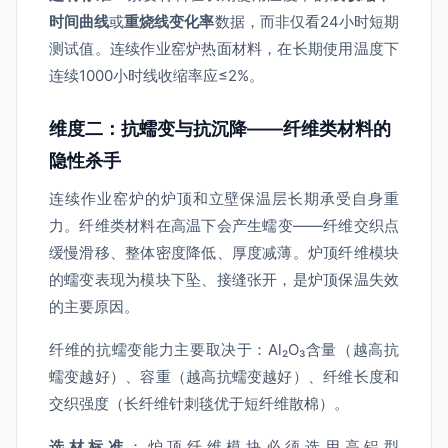
时间曲线
或
重烧线变化率
数据，而非仅看24小时短期
测试值。连续作业窑炉热面材料，在长期使用温度下
连续1000小时线收缩率应≤2%。
维度二：抗蠕变与抗沉降——纤维类材料的
隐性杀手
连续作业窑炉的炉顶和立壁保温层长期承受自身重
力。纤维类材料在高温下会产生蠕变——纤维交织点
缓慢滑移、整体密度降低、厚度减薄。炉顶纤维模块
的蠕变表现为模块下坠、接缝张开，是炉顶保温失效
的主要原因。
纤维的抗蠕变能力主要取决于：Al₂O₃含量（越高抗
蠕变越好）、容重（越高抗蠕变越好）、纤维长度和
交织强度（长纤维针刺毯优于短纤维散棉）。
选材标准
：炉顶纤维模块必须选用高铝型