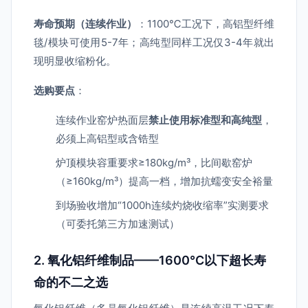
寿命预期（连续作业）
：1100℃工况下，高铝型纤维
毯/模块可使用5-7年；高纯型同样工况仅3-4年就出
现明显收缩粉化。
选购要点
：
连续作业窑炉热面层
禁止使用标准型和高纯型
，
必须上高铝型或含锆型
炉顶模块容重要求≥180kg/m³，比间歇窑炉
（≥160kg/m³）提高一档，增加抗蠕变安全裕量
到场验收增加“1000h连续灼烧收缩率”实测要求
（可委托第三方加速测试）
2. 氧化铝纤维制品——1600℃以下超长寿
命的不二之选