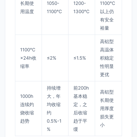
长期使
1050-
1200-
1100℃
用温度
1100℃
1300℃
以上仍
有安全
裕量
高铝型
1100℃
高温体
×24h收
≤2%
≤1.5%
积稳定
缩率
性明显
更优
持续增
前200h
高铝型
1000h
大，年
基本稳
长期使
连续灼
均收缩
定，之
用厚度
烧收缩
约
后收缩
损失更
趋势
0.5%-1
趋于平
小
%
缓