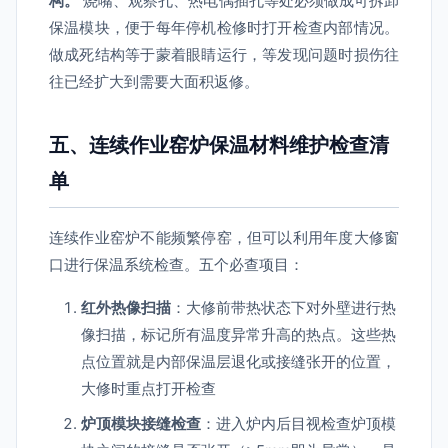
构。
烧嘴、观察孔、热电偶插孔等处必须做成可拆卸
保温模块，便于每年停机检修时打开检查内部情况。
做成死结构等于蒙着眼睛运行，等发现问题时损伤往
往已经扩大到需要大面积返修。
五、连续作业窑炉保温材料维护检查清
单
连续作业窑炉不能频繁停窑，但可以利用年度大修窗
口进行保温系统检查。五个必查项目：
红外热像扫描
：大修前带热状态下对外壁进行热
像扫描，标记所有温度异常升高的热点。这些热
点位置就是内部保温层退化或接缝张开的位置，
大修时重点打开检查
炉顶模块接缝检查
：进入炉内后目视检查炉顶模