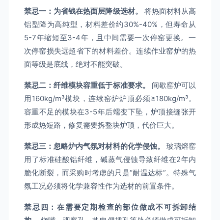
禁忌一：为省钱在热面层降级选材。
将热面材料从高
铝型降为高纯型，材料差价约30%-40%，但寿命从
5-7年缩短至3-4年，且中间需要一次停窑更换。一
次停窑损失远超省下的材料差价。连续作业窑炉的热
面等级是底线，绝对不能突破。
禁忌二：纤维模块容重低于标准要求。
间歇窑炉可以
用160kg/m³模块，连续窑炉炉顶必须≥180kg/m³。
容重不足的模块在3-5年后蠕变下坠，炉顶接缝张开
形成热短路，修复需要拆整块炉顶，代价巨大。
禁忌三：忽略炉内气氛对材料的化学侵蚀。
玻璃熔窑
用了标准硅酸铝纤维，碱蒸气侵蚀导致纤维在2年内
脆化断裂，而采购时考虑的只是“耐温达标”。特殊气
氛工况必须将化学兼容性作为选材的前置条件。
禁忌四：在需要定期检查的部位做成不可拆卸结