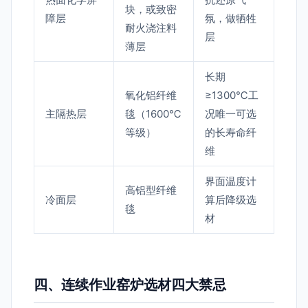
块，或致密
障层
氛，做牺牲
耐火浇注料
层
薄层
长期
氧化铝纤维
≥1300℃工
主隔热层
毯（1600℃
况唯一可选
等级）
的长寿命纤
维
界面温度计
高铝型纤维
冷面层
算后降级选
毯
材
四、连续作业窑炉选材四大禁忌