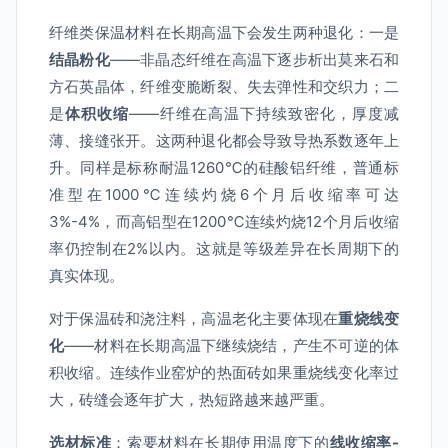
纤维类保温材料在长期高温下会发生两种退化：一是
结晶粉化
——非晶态纤维在高温下逐步析出莫来石和
方石英晶体，纤维变脆断裂、失去弹性和交织力；二
是
体积收缩
——纤维在高温下持续致密化，厚度减
薄、接缝张开。这两种退化都会导致导热系数逐年上
升。同样是标称耐温1260℃的硅酸铝纤维，普通标
准型在1000℃连续灼烧6个月后收缩率可达
3%-4%，而高铝型在1200℃连续灼烧12个月后收缩
率仍控制在2%以内。这就是等级差异在长周期下的
真实体现。
对于保温砖和浇注料，高温老化主要体现在
重烧线变
化
——材料在长期高温下继续烧结，产生不可逆的体
积收缩。连续作业窑炉的热面砖如果重烧线变化率过
大，砖缝会逐年扩大，热短路越来越严重。
选材标准
：索要材料在长期使用温度下的
线收缩率-