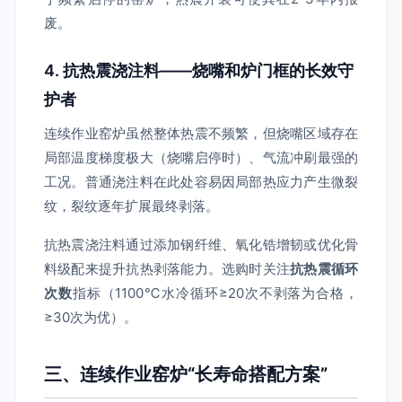
废。
4. 抗热震浇注料——烧嘴和炉门框的长效守
护者
连续作业窑炉虽然整体热震不频繁，但烧嘴区域存在
局部温度梯度极大（烧嘴启停时）、气流冲刷最强的
工况。普通浇注料在此处容易因局部热应力产生微裂
纹，裂纹逐年扩展最终剥落。
抗热震浇注料通过添加钢纤维、氧化锆增韧或优化骨
料级配来提升抗热剥落能力。选购时关注
抗热震循环
次数
指标（1100℃水冷循环≥20次不剥落为合格，
≥30次为优）。
三、连续作业窑炉“长寿命搭配方案”