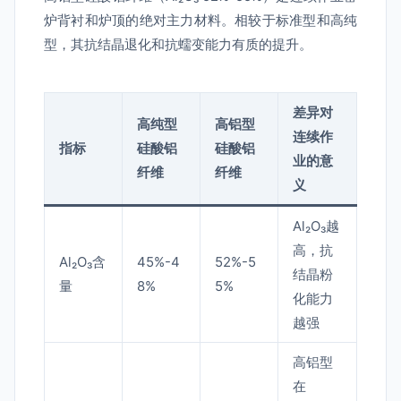
炉背衬和炉顶的绝对主力材料。相较于标准型和高纯
型，其抗结晶退化和抗蠕变能力有质的提升。
差异对
高纯型
高铝型
连续作
指标
硅酸铝
硅酸铝
业的意
纤维
纤维
义
Al₂O₃越
高，抗
Al₂O₃含
45%-4
52%-5
结晶粉
量
8%
5%
化能力
越强
高铝型
在