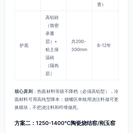
查）
高铝砖
（致密
承重
层）+
共200-
炉底
8-12年
粘土保
300mm
温砖
（隔热
层）
核心原则
：热面材料等级不降档（必须高铝型），冷
面材料可用高纯型降本；烧嘴区单独用浇注料做可更
换模块，不把浇注料和纤维做死。
方案二：1250-1400℃陶瓷烧结窑/刚玉窑