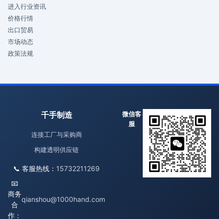
进入行业资讯
价格行情
出口贸易
市场动态
政策法规
千手制造
微信客
服
连接工厂与采购商
构建透明供应链
📞 客服热线：
15732211269
📧
商务
qianshou@1000hand.com
合
作：