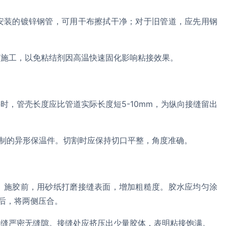
安装的镀锌钢管，可用干布擦拭干净；对于旧管道，应先用钢
下施工，以免粘结剂因高温快速固化影响粘接效果。
时，管壳长度应比管道实际长度短5-10mm，为纵向接缝留出
预制的异形保温件。切割时应保持切口平整，角度准确。
。施胶前，用砂纸打磨接缝表面，增加粗糙度。胶水应均匀涂
）后，将两侧压合。
接缝严密无缝隙。接缝处应挤压出少量胶体，表明粘接饱满。