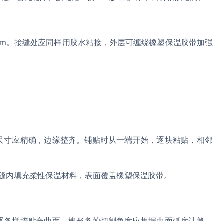
mm。接缝处应同样用胶水粘接，外层可缠绕橡塑保温胶带加强
尺寸应精确，边缘整齐。铺贴时从一端开始，逐块粘贴，相邻
胀缝内填充柔性保温材料，表面覆盖橡塑保温胶带。
逐条拼接贴合曲面。楔形条的切割角度应根据曲面弧度计算，