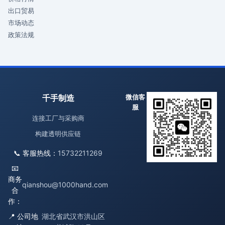
出口贸易
市场动态
政策法规
千手制造
微信客
服
连接工厂与采购商
构建透明供应链
📞 客服热线：
15732211269
📧
商务
qianshou@1000hand.com
合
作：
📍 公司地
湖北省武汉市洪山区