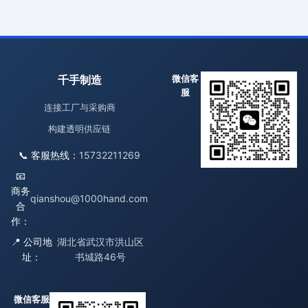
千手制造
微信客
服
连接工厂与采购商
构建透明供应链
📞 客服热线：
15732211269
📧
商务
qianshou@1000hand.com
合
作：
📍 公司地
湖北省武汉市洪山区
址：
书城路46号
微信客服