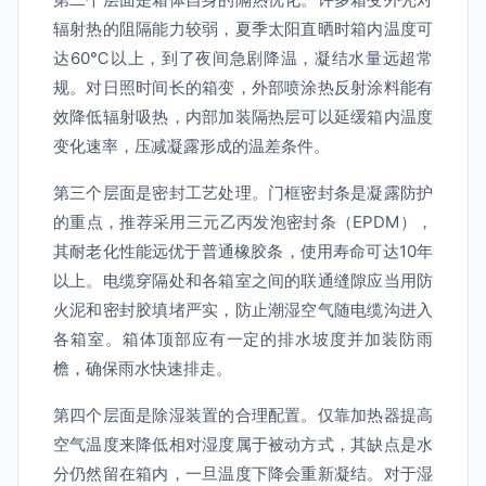
辐射热的阻隔能力较弱，夏季太阳直晒时箱内温度可
达60℃以上，到了夜间急剧降温，凝结水量远超常
规。对日照时间长的箱变，外部喷涂热反射涂料能有
效降低辐射吸热，内部加装隔热层可以延缓箱内温度
变化速率，压减凝露形成的温差条件。
第三个层面是密封工艺处理。门框密封条是凝露防护
的重点，推荐采用三元乙丙发泡密封条（EPDM），
其耐老化性能远优于普通橡胶条，使用寿命可达10年
以上。电缆穿隔处和各箱室之间的联通缝隙应当用防
火泥和密封胶填堵严实，防止潮湿空气随电缆沟进入
各箱室。箱体顶部应有一定的排水坡度并加装防雨
檐，确保雨水快速排走。
第四个层面是除湿装置的合理配置。仅靠加热器提高
空气温度来降低相对湿度属于被动方式，其缺点是水
分仍然留在箱内，一旦温度下降会重新凝结。对于湿