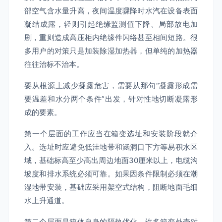
部空气含水量升高，夜间温度骤降时水汽在设备表面
凝结成露，轻则引起绝缘监测值下降、局部放电加
剧，重则造成高压柜内绝缘件闪络甚至相间短路。很
多用户的对策只是加装除湿加热器，但单纯的加热器
往往治标不治本。
要从根源上减少凝露危害，需要从那句“凝露形成需
要温差和水分两个条件”出发，针对性地切断凝露形
成的要素。
第一个层面的工作应当在箱变选址和安装阶段就介
入。选址时应避免低洼地带和涵洞口下方等易积水区
域，基础标高至少高出周边地面30厘米以上，电缆沟
坡度和排水系统必须可靠。如果因条件限制必须在潮
湿地带安装，基础应采用架空式结构，阻断地面毛细
水上升通道。
第二个层面是箱体自身的隔热优化。许多箱变外壳对