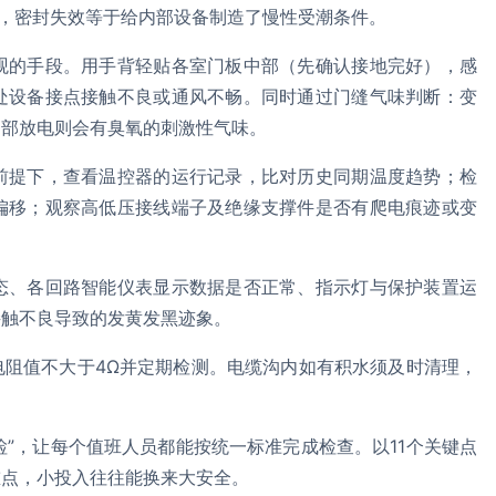
”，密封失效等于给内部设备制造了慢性受潮条件。
观的手段。用手背轻贴各室门板中部（先确认接地完好），感
处设备接点接触不良或通风不畅。同时通过门缝气味判断：变
内部放电则会有臭氧的刺激性气味。
前提下，查看温控器的运行记录，比对历史同期温度趋势；检
偏移；观察高低压接线端子及绝缘支撑件是否有爬电痕迹或变
态、各回路智能仪表显示数据是否正常、指示灯与保护装置运
接触不良导致的发黄发黑迹象。
电阻值不大于4Ω并定期检测。电缆沟内如有积水须及时清理，
。
检”，让每个值班人员都能按统一标准完成检查。以11个关键点
重点，小投入往往能换来大安全。