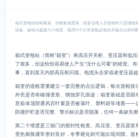
箱式变电站结构紧凑、功能集成度高，很多运维人员巡检时只是绕箱
设备、接地与凝露六个维度，梳理11个日常巡检必查的关键点位和判
箱式变电站（简称“箱变”）将高压开关柜、变压器和低
了很多，但这恰恰容易使人产生“没什么可看”的错觉。
事，直到某天内部高压柜闪弧、电缆头击穿或者变压器
箱变的巡检需要建立一套完整的点位逻辑，每次巡检按
外壳是否有碰撞变形、锈蚀穿孔痕迹；箱变基础是否因
意箱体顶部通风百叶窗是否被落叶、塑料袋等堵塞——
防撞护栏是否完整、警示标识是否脱落，任何一条缺失
第二个维度是三箱门的密封性检查。高压室、变压器室
受热膨胀通常密封良好，冬季硬化则可能出现间隙。巡