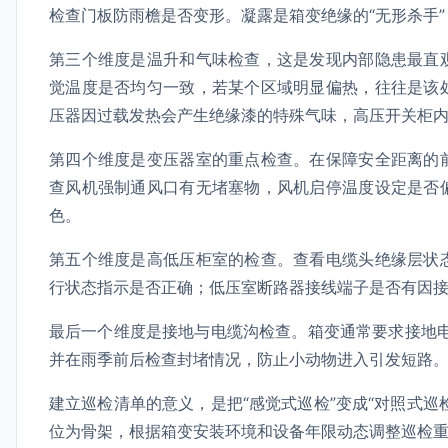
检查门板防雨檐是否变形。凝露是箱变绝缘的“无形杀手
第三个维度是温升和气味检查，这是发现内部隐患最直
觉温度是否均匀一致，若某个区域明显偏热，往往是该
压器因过载发热会产生绝缘漆的特殊气味，高压开关柜
第四个维度是变压器室的重点检查。在保障安全距离的
查风机强制通风口有无堵塞物，风机启停温度设定是否
色。
第五个维度是高低压柜室的检查。查看电缆头绝缘层状
行状态指示是否正确；低压室断路器接线端子是否有因
最后一个维度是接地与电缆沟检查。箱变通常要求接地
并在雨季前后检查封堵情况，防止小动物进入引发短路
建立巡检清单的意义，是把“感觉式巡检”变成“对照式巡
位为骨架，根据箱变安装环境和设备年限动态调整巡检