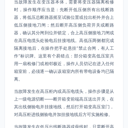
当故障发生在变压器本体，需要将变压器隔离检修
时，操作顺序应当是：先断开低压侧所有出线断路
器，将低压总断路器摇至试验位置或拉出柜外并合上
低压侧接地刀闸；然后断开高压侧负荷开关或断路
器，确认其分闸到位并锁定，合上高压侧接地刀闸或
在高压电缆头处验电后挂接地线。高低压两侧都完成
隔离接地后，在操作把手处悬挂“禁止合闸，有人工
作”标识牌。这里有个易错点：部分箱变高低压室共
用一扇检修门或相邻极近，操作人员切记在进入任何
箱室前，必须逐一确认该箱室内所有带电设备均已隔
离。
当故障发生在高压柜内或高压电缆头，操作步骤是从
上一级电源切断——断开箱变前端高压送出开关，在
其出线侧验电并挂接地线，然后打开箱变高压室门，
对高压柜进线侧验电并加挂接地线后方可实施检修。
当故障发生在低压出线断路器或母线时，只需断开高