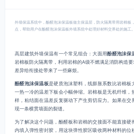
外墙保温系统中，酚醛泡沫保温板做主保温层，防火隔离带用岩棉板
点，帮助用户在酚醛泡沫保温板外墙系统中处理好材料交界处的施工
高层建筑外墙保温有一个常见组合：大面用
酚醛泡沫保
岩棉板防火隔离带，利用岩棉的A级不燃满足消防构造要
差异给衔接处带来了一些麻烦。
酚醛泡沫保温板
是硬质泡沫塑料，线膨胀系数比岩棉板
一热一冷的温差下板会小幅伸缩。岩棉板是无机纤维，
样，粘结面在温差反复驱动下产生剪切应力。如果在交
现一条横贯墙面的裂缝。
为了解决这个问题，酚醛板和岩棉的交接面不能直接硬
内填入弹性密封胶，用这块弹性胶区吸收两种材料的位