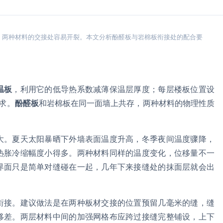
，两种材料的交接处容易开裂。本文分析酚醛板与岩棉板衔接处的配合要
。
温板
，利用它的低导热系数减薄保温层厚度；每层楼板位置设
求。
酚醛板
和岩棉板在同一面墙上共存，两种材料的物理性质
大。夏天太阳暴晒下外墙表面温度升高，冬季夜间温度骤降，
热胀冷缩幅度小得多。两种材料同样的温度变化，位移量不一
界面只是简单对缝碰在一起，几年下来接缝处的抹面层就会出
衔接。建议做法是在两种板材交接的位置预留几毫米的缝，缝
移差。两层材料中间的加强网格布应跨过接缝完整铺设，上下