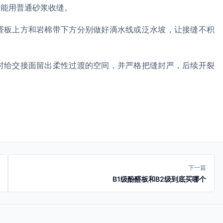
不能用普通砂浆收缝。
醛板上方和岩棉带下方分别做好滴水线或泛水坡，让接缝不积
时给交接面留出柔性过渡的空间，并严格把缝封严，后续开裂
下一篇
B1级酚醛板和B2级到底买哪个