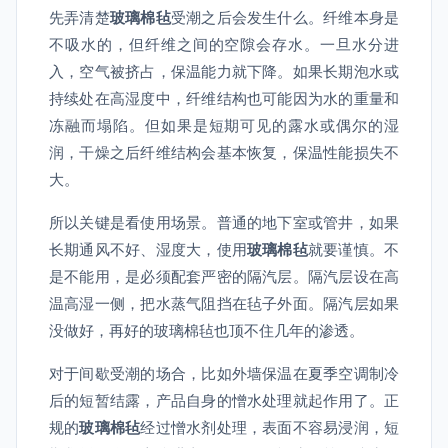
先弄清楚
玻璃棉毡
受潮之后会发生什么。纤维本身是
不吸水的，但纤维之间的空隙会存水。一旦水分进
入，空气被挤占，保温能力就下降。如果长期泡水或
持续处在高湿度中，纤维结构也可能因为水的重量和
冻融而塌陷。但如果是短期可见的露水或偶尔的湿
润，干燥之后纤维结构会基本恢复，保温性能损失不
大。
所以关键是看使用场景。普通的地下室或管井，如果
长期通风不好、湿度大，使用
玻璃棉毡
就要谨慎。不
是不能用，是必须配套严密的隔汽层。隔汽层设在高
温高湿一侧，把水蒸气阻挡在毡子外面。隔汽层如果
没做好，再好的玻璃棉毡也顶不住几年的渗透。
对于间歇受潮的场合，比如外墙保温在夏季空调制冷
后的短暂结露，产品自身的憎水处理就起作用了。正
规的
玻璃棉毡
经过憎水剂处理，表面不容易浸润，短