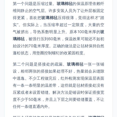
第一个问题是压缩过量。
玻璃棉毡
的保温原理依赖纤
维间静止的空气层。许多安装人员为了让外层板固定
得更紧，喜欢把
玻璃棉毡
压得很薄，觉得这样才“踏
实”。但实际上，当压缩率超过一定限度，大量的空
气被挤出，导热系数明显上升。原本100毫米厚的
玻
璃棉毡
，被强行压到60毫米，保温效果可能还不如初
始设计的70毫米厚度。正确的做法是让毡材保持自然
蓬松状态，用垫圈控制螺钉的收紧固程度。
第二个问题是搭接处的疏漏。
玻璃棉毡
一张一张铺
设，相邻两张的搭接如果处理不好，热量就会从缝隙
中逃逸。不少工程做完后，红外检测发现保温层表面
有一条一条明显的温差带，这些就是毡材搭接处没有
压紧或者未设置错缝。解决方法是铺设时保证搭接宽
度不少于50毫米，并且上下层之间要错缝覆盖，不让
任何一条缝直通内外。