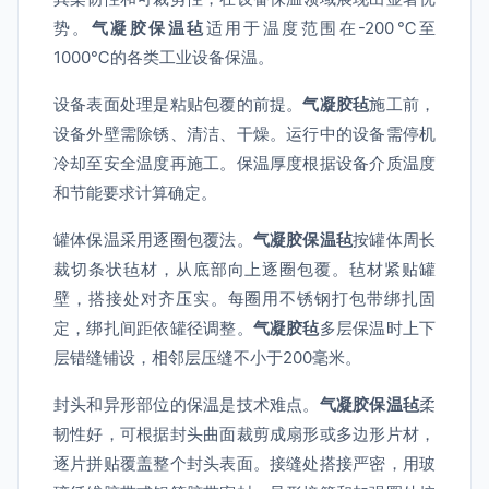
势。
气凝胶保温毡
适用于温度范围在-200℃至
1000℃的各类工业设备保温。
设备表面处理是粘贴包覆的前提。
气凝胶毡
施工前，
设备外壁需除锈、清洁、干燥。运行中的设备需停机
冷却至安全温度再施工。保温厚度根据设备介质温度
和节能要求计算确定。
罐体保温采用逐圈包覆法。
气凝胶保温毡
按罐体周长
裁切条状毡材，从底部向上逐圈包覆。毡材紧贴罐
壁，搭接处对齐压实。每圈用不锈钢打包带绑扎固
定，绑扎间距依罐径调整。
气凝胶毡
多层保温时上下
层错缝铺设，相邻层压缝不小于200毫米。
封头和异形部位的保温是技术难点。
气凝胶保温毡
柔
韧性好，可根据封头曲面裁剪成扇形或多边形片材，
逐片拼贴覆盖整个封头表面。接缝处搭接严密，用玻