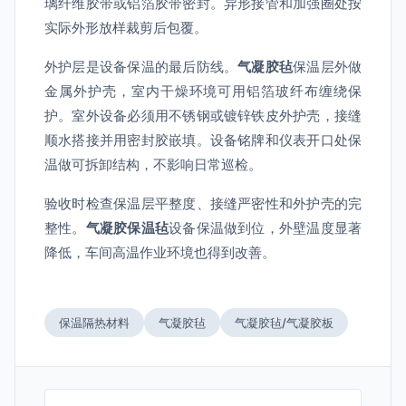
璃纤维胶带或铝箔胶带密封。异形接管和加强圈处按
实际外形放样裁剪后包覆。
外护层是设备保温的最后防线。
气凝胶毡
保温层外做
金属外护壳，室内干燥环境可用铝箔玻纤布缠绕保
护。室外设备必须用不锈钢或镀锌铁皮外护壳，接缝
顺水搭接并用密封胶嵌填。设备铭牌和仪表开口处保
温做可拆卸结构，不影响日常巡检。
验收时检查保温层平整度、接缝严密性和外护壳的完
整性。
气凝胶保温毡
设备保温做到位，外壁温度显著
降低，车间高温作业环境也得到改善。
保温隔热材料
气凝胶毡
气凝胶毡/气凝胶板