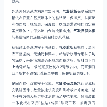
效果。
外墙外保温系统构造层次分明。
气凝胶板
保温系统包
括依次设置在基层墙体上的粘结层、保温层、抹面层
和饰面层，粘结层、保温层、抹面层通过锚栓固定在
基层墙体上，保温层由金属托架承托。
气凝胶保温板
与基层墙体的连接采用粘结砂浆满粘。
粘贴施工是系统安全的基础。
气凝胶板
粘贴前，墙面
应平整坚实、无油污和浮灰。粘结砂浆用专用抹子均
匀涂抹，采用满粘法确保粘结面积达标。板材自下而
上错缝粘贴，板缝宽度控制在2毫米以内。门窗洞口
四角板材不得在此处留缝拼接，用整板裁切成L形。
锚固件提供双重安全保障。
气凝胶保温板
粘贴完成后
安装锚固件，数量按建筑高度和风荷载计算确定。锚
固件有效锚入基层墙体深度满足规范要求。保温装饰
一体化板材采用“粘贴+锚固”常规工艺，兼容真石