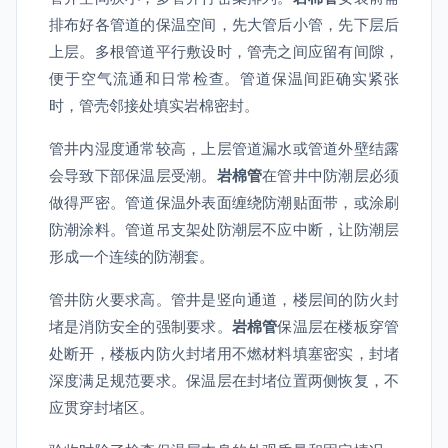
排布好各管道的保温空间，先大管后小管，先下层后
上层。多根管道平行敷设时，管壳之间应留有间隙，
便于空气流通和日常检查。管道保温间距确实紧张
时，管壳邻接处填实岩棉密封。
管井内湿度通常较高，上层管道漏水或管道外壁结露
会导致下部保温层受潮。
岩棉管
在管井中防潮层必须
做得严密。管道保温外表面缠绕防潮贴面带，或涂刷
防潮涂料。管道吊支架处防潮层不应中断，让防潮层
形成一个连续的防潮套。
管井防火要求高。管井是竖向通道，楼层间的防火封
堵是消防安全的强制要求。
岩棉管
保温层在楼板穿管
处断开，楼板内防火封堵用不燃材料填塞密实，封堵
深度满足规范要求。保温层在封堵位置两侧恢复，不
应贯穿封堵区。