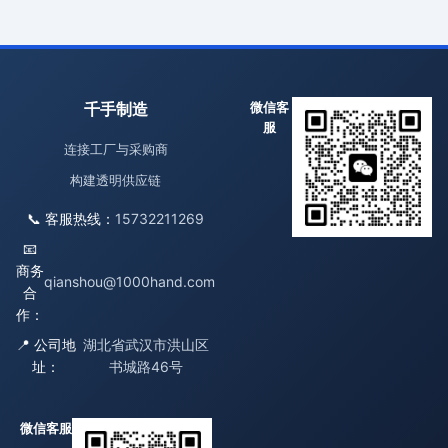
千手制造
微信客
服
连接工厂与采购商
构建透明供应链
📞 客服热线：
15732211269
📧
商务
qianshou@1000hand.com
合
作：
📍 公司地
湖北省武汉市洪山区
址：
书城路46号
微信客服