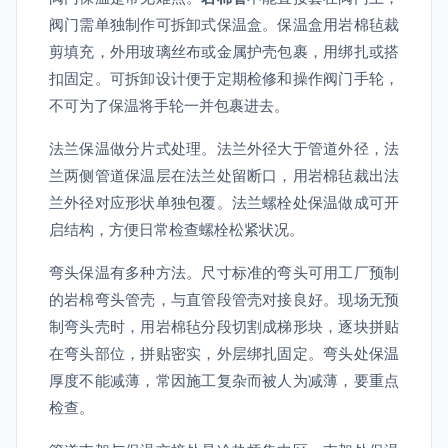
阀门需单独制作可拆卸式保温盒。保温盒用岩棉毡裁
剪填充，外用玻璃丝布或金属护壳包裹，用绑扎或搭
扣固定。可拆卸设计便于定期检修和操作阀门手轮，
不可为了保温将手轮一并包裹进去。
法兰保温做分片式处理。法兰外径大于管道外径，法
兰两侧管道保温层在法兰处留断口，用岩棉毡裁出法
兰外径对应形状单独包覆。法兰螺栓处保温做成可开
启结构，方便日常检查螺栓松紧状况。
弯头保温有多种方法。尺寸标准的弯头可用工厂预制
的岩棉弯头管壳，与直管段管壳对接良好。现场无预
制弯头壳时，用岩棉毡分段切割成梯形块，逐块拼贴
在弯头部位，拼贴密实，外层绑扎固定。弯头处保温
厚度不能减薄，常因施工复杂而被人为减薄，要重点
检查。