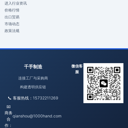
进入行业资讯
价格行情
出口贸易
市场动态
政策法规
千手制造
微信客
服
连接工厂与采购商
构建透明供应链
📞 客服热线：
15732211269
📧
商务
qianshou@1000hand.com
合
作：