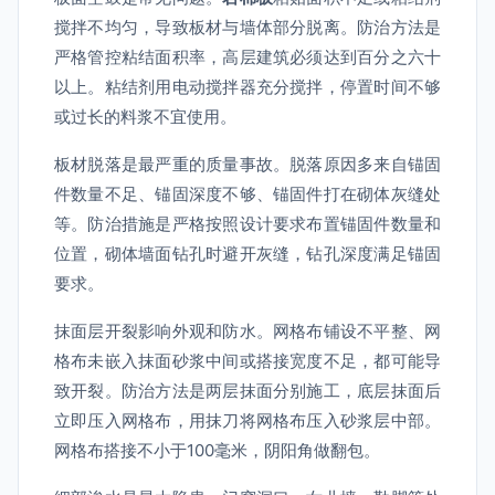
搅拌不均匀，导致板材与墙体部分脱离。防治方法是
严格管控粘结面积率，高层建筑必须达到百分之六十
以上。粘结剂用电动搅拌器充分搅拌，停置时间不够
或过长的料浆不宜使用。
板材脱落是最严重的质量事故。脱落原因多来自锚固
件数量不足、锚固深度不够、锚固件打在砌体灰缝处
等。防治措施是严格按照设计要求布置锚固件数量和
位置，砌体墙面钻孔时避开灰缝，钻孔深度满足锚固
要求。
抹面层开裂影响外观和防水。网格布铺设不平整、网
格布未嵌入抹面砂浆中间或搭接宽度不足，都可能导
致开裂。防治方法是两层抹面分别施工，底层抹面后
立即压入网格布，用抹刀将网格布压入砂浆层中部。
网格布搭接不小于100毫米，阴阳角做翻包。