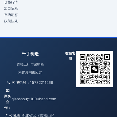
价格行情
出口贸易
市场动态
政策法规
千手制造
微信客
服
连接工厂与采购商
构建透明供应链
📞 客服热线：
15732211269
📧
商务
qianshou@1000hand.com
合
作：
📍 公司地
湖北省武汉市洪山区