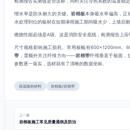
检测报告实测值是否达标，同时关注导热系数的温度稳
憎水率是防水耐久的关键。
岩棉板
本身吸水率偏高，正
水处理到位的板材在短期淋雨施工期间吸水少，上墙后
燃烧性能必须是A级。这是消防安全底线，检测报告上应明
尺寸规格影响施工损耗。常用板幅有600×1200mm、
带
，需额外关注纤维方向——
岩棉带
纤维垂直于板面，
参数逐一落实，选材就有了清晰的数据坐标。
保温隔热材料
岩棉板/岩棉带
上一篇
岩棉板施工常见质量通病及防治