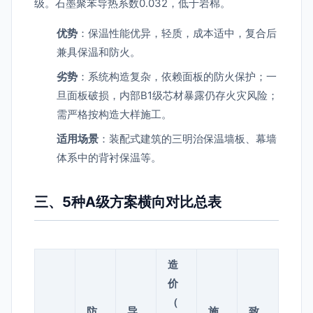
级。石墨聚苯导热系数0.032，低于岩棉。
优势
：保温性能优异，轻质，成本适中，复合后
兼具保温和防火。
劣势
：系统构造复杂，依赖面板的防火保护；一
旦面板破损，内部B1级芯材暴露仍存火灾风险；
需严格按构造大样施工。
适用场景
：装配式建筑的三明治保温墙板、幕墙
体系中的背衬保温等。
三、5种A级方案横向对比总表
造
价
（
防
导
施
致