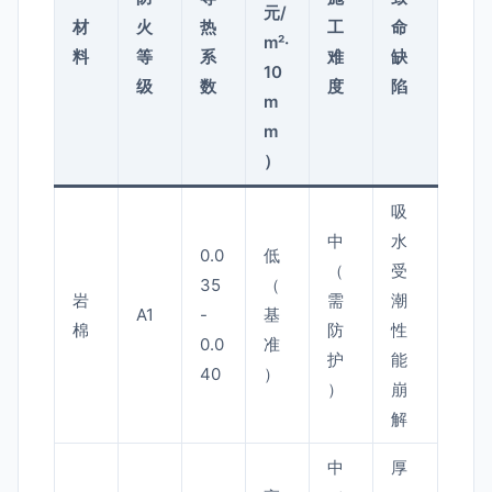
元/
材
火
热
工
命
m²·
料
等
系
难
缺
10
级
数
度
陷
m
m
）
吸
中
水
0.0
低
（
受
35
（
岩
需
潮
A1
-
基
棉
防
性
0.0
准
护
能
40
）
）
崩
解
中
厚