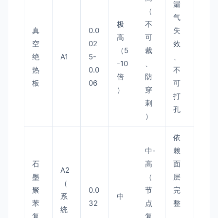
漏
（
气
极
不
真
0.0
失
高
可
空
02
效
（5
裁
绝
A1
5-
、
-10
、
热
0.0
不
倍
防
板
06
可
）
穿
打
刺
孔
）
依
中-
赖
石
高
面
A2
墨
（
层
（
聚
0.0
节
完
系
中
苯
32
点
整
统
复
复
、