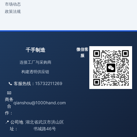
市场动态
政策法规
千手制造
微信客
服
连接工厂与采购商
构建透明供应链
📞 客服热线：
15732211269
📧
商务
qianshou@1000hand.com
合
作：
📍 公司地
湖北省武汉市洪山区
址：
书城路46号