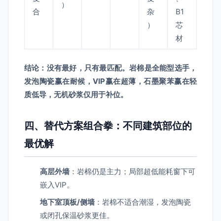
）
合
杂
B1
）
芯
材
结论：没有最好，只有最匹配。岩棉是全能型选手，
发泡陶瓷赢在耐候，VIP赢在超薄，石墨聚苯赢在轻
质低导，无机砂浆仅用于补位。
四、替代方案组合拳：不同建筑部位的
最优解
高层外墙
：岩棉仍是主力；局部超低能耗窗下可
嵌入VIP。
地下室顶板/侧墙
：岩棉不适合潮湿，发泡陶瓷
或闭孔保温砂浆更佳。