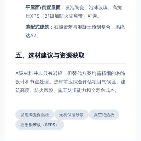
平屋面/倒置屋面
：发泡陶瓷、泡沫玻璃、高抗
压XPS（B1级加防火隔离带）可选。
装配式建筑
：石墨聚苯与混凝土预制复合，系统
达A2。
五、选材建议与资源获取
A级材料并非只有岩棉，但替代方案均需精细的构造
设计和节点处理。选材前应综合评估项目气候区、建
筑高度、防火风险、施工队伍能力和全寿命成本。
发泡陶瓷保温板
无机保温砂浆
真空绝热板
石墨聚苯板（SEPS）