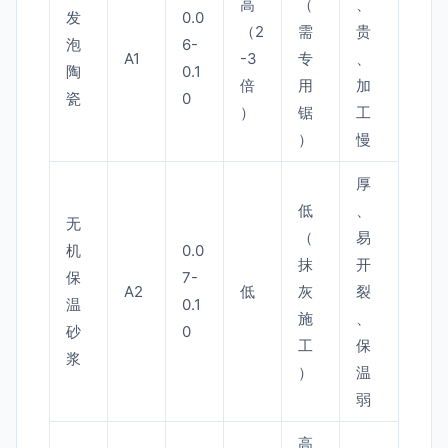
高
（
、
发
0.0
（2
需
贵
泡
6-
A1
-3
专
、
陶
0.1
倍
用
加
瓷
0
）
锯
工
）
慢
厚
低
、
无
（
易
机
0.0
抹
开
保
7-
A2
低
灰
裂
温
0.1
施
、
砂
0
工
保
浆
）
温
弱
高