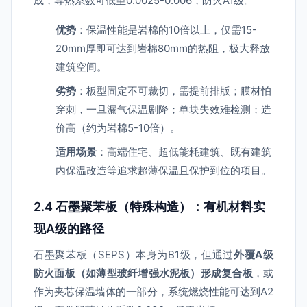
成，导热系数可低至0.0025-0.006，防火A1级。
优势
：保温性能是岩棉的10倍以上，仅需15-
20mm厚即可达到岩棉80mm的热阻，极大释放
建筑空间。
劣势
：板型固定不可裁切，需提前排版；膜材怕
穿刺，一旦漏气保温剧降；单块失效难检测；造
价高（约为岩棉5-10倍）。
适用场景
：高端住宅、超低能耗建筑、既有建筑
内保温改造等追求超薄保温且保护到位的项目。
2.4 石墨聚苯板（特殊构造）：有机材料实
现A级的路径
石墨聚苯板（SEPS）本身为B1级，但通过
外覆A级
防火面板（如薄型玻纤增强水泥板）形成复合板
，或
作为夹芯保温墙体的一部分，系统燃烧性能可达到A2