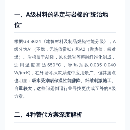
一、A级材料的界定与岩棉的“统治地
位”
根据GB 8624《建筑材料及制品燃烧性能分级》，A
级分为A1（不燃，无热值贡献）和A2（微热值，极难
燃）。岩棉属于A1级，以玄武岩等熔融纤维化制成，
适用温度高达650℃，导热系数0.035-0.040
W/(m·K)，在外墙薄抹灰系统中应用最广。但其痛点
也明显：
吸水受潮后保温性能骤降、纤维刺激施工、
自重较大
，这些问题倒逼行业寻找更优或互补的A级
方案。
二、4种替代方案深度解析