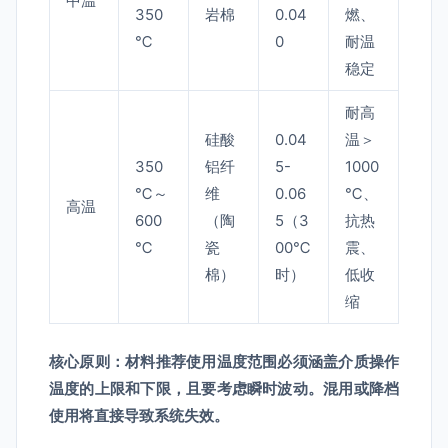
中温
350
岩棉
0.04
燃、
℃
0
耐温
稳定
耐高
硅酸
0.04
温＞
350
铝纤
5-
1000
℃～
维
0.06
℃、
高温
600
（陶
5（3
抗热
℃
瓷
00℃
震、
棉）
时）
低收
缩
核心原则：材料推荐使用温度范围必须涵盖介质操作
温度的上限和下限，且要考虑瞬时波动。混用或降档
使用将直接导致系统失效。