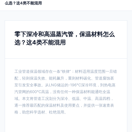
么选？这4类不能混用
零下深冷和高温蒸汽管，保温材料怎么
选？这4类不能混用
工业管道保温领域存在一条“铁律”：材料适用温度范围一旦错
配，轻则保温失效、能耗飙升，重则材料碳化、管道腐蚀甚
至引发安全事故。从LNG储运的-196℃深冷环境，到热电蒸
汽管网的600℃高温，没有任何一种保温材料能通吃全温
域。本文将管道工况划分为深冷、低温、中温、高温四档，
逐一推荐最匹配的保温材料及使用要点，并提供一张速查表
格，助您科学选材、杜绝混用。