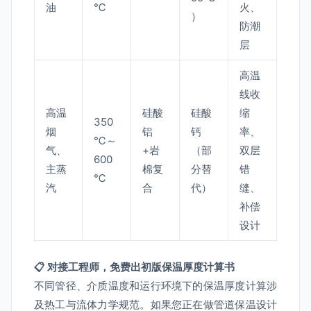
油
℃
火、
）
防潮
层
高温
线收
高温
硅酸
硅酸
缩
350
烟
铝
钙
率、
℃～
气、
+岩
（部
双层
600
主蒸
棉复
分替
错
℃
汽
合
代）
缝、
补偿
设计
📋 对接工程师，免费出初版保温厚度计算书
不同管径、介质温度和运行环境下的保温厚度计算涉
及热工与流体力学规范。如果您正在做管道保温设计