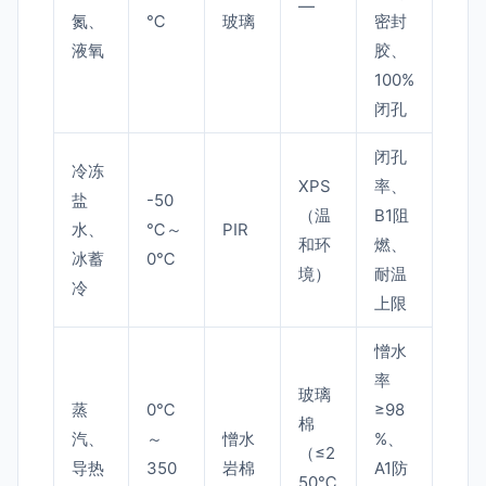
—
氮、
℃
玻璃
密封
液氧
胶、
100%
闭孔
闭孔
冷冻
XPS
率、
盐
-50
（温
B1阻
水、
℃～
PIR
和环
燃、
冰蓄
0℃
境）
耐温
冷
上限
憎水
率
玻璃
蒸
0℃
≥98
棉
汽、
～
憎水
%、
（≤2
导热
350
岩棉
A1防
50℃