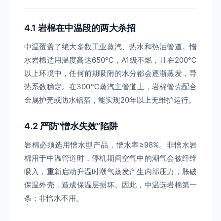
4.1 岩棉在中温段的两大杀招
中温覆盖了绝大多数工业蒸汽、热水和热油管道。憎
水岩棉适用温度高达650℃，A1级不燃，且在200℃
以上环境中，任何前期吸附的水分都会逐渐蒸发，导
热系数稳定。在300℃蒸汽主管道上，岩棉管壳配合
金属护壳或防水铝箔，能实现20年以上无维护运行。
4.2 严防“憎水失效”陷阱
岩棉必须选用憎水型产品，憎水率≥98%。非憎水岩
棉用于中温管道时，停机期间空气中的潮气会被纤维
吸入，重新启动升温时潮气蒸发产生内部压力，胀破
保温外壳，造成保温层损坏。因此，中温选岩棉第一
条：非憎水不用。