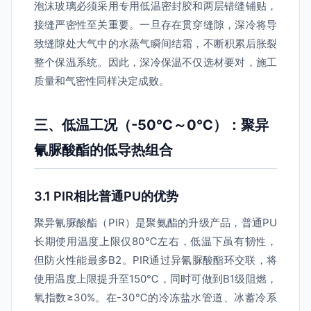
泡沫玻璃必须采用专用低温密封胶和两层错缝铺贴，
接缝严密性至关重要。一旦存在贯穿缝隙，深冷将导
致缝隙处大气中的水蒸气瞬间结霜，不断积累后胀裂
整个保温系统。因此，深冷保温不仅选材要对，施工
质量和气密性同样决定成败。
三、低温工况（-50℃～0℃）：聚异
氰脲酸酯的低导热组合
3.1 PIR相比普通PU的优势
聚异氰脲酸酯（PIR）是聚氨酯的升级产品，普通PU
长期使用温度上限仅80℃左右，低温下虽有韧性，
但防火性能最多B2。PIR通过异氰脲酸酯环交联，将
使用温度上限提升至150℃，同时可做到B1级阻燃，
氧指数≥30%。在-30℃的冷冻盐水管道、冰蓄冷系