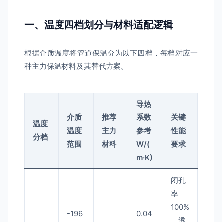
一、温度四档划分与材料适配逻辑
根据介质温度将管道保温分为以下四档，每档对应一
种主力保温材料及其替代方案。
导热
介质
推荐
系数
关键
温度
温度
主力
参考
性能
分档
范围
材料
W/(
要求
m·K)
闭孔
率
100%
-196
0.04
、透