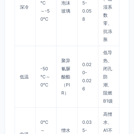
℃
泡沫
5-
深冷
湿系
～-5
玻璃
0.05
数
0℃
8
零、
抗冻
胀
低导
聚异
热、
0.02
-50
氰脲
闭孔
0-
低温
℃～
酸酯
防
0.02
0℃
（PI
潮、
6
R）
阻燃
B1级
高憎
0℃
0.03
水、
～
憎水
5-
A1不