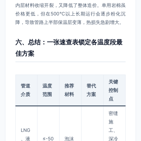
内层材料收缩开裂，又降低了整体造价。单用岩棉虽
价格更低，但在500℃以上长期运行会逐步粉化沉
降，导致管路上半部保温层变薄，热损失急剧增大。
六、总结：一张速查表锁定各温度段最
佳方案
关键
管道
温度
推荐
替代
控制
介质
范围
材料
方案
点
密缝
施
LNG
工、
、液
≤-50
泡沫
深冷