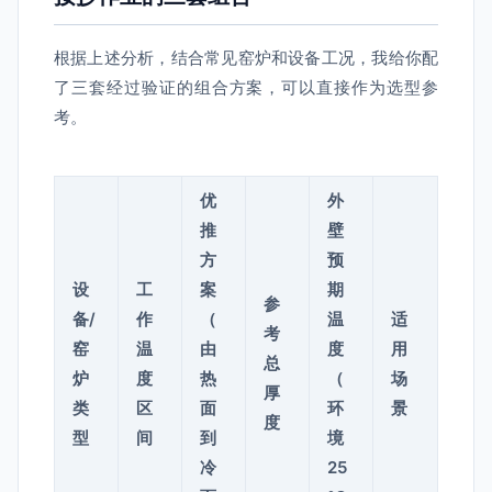
根据上述分析，结合常见窑炉和设备工况，我给你配
了三套经过验证的组合方案，可以直接作为选型参
考。
优
外
推
壁
方
预
设
工
案
期
参
备/
作
（
温
适
考
窑
温
由
度
用
总
炉
度
热
（
场
厚
类
区
面
环
景
度
型
间
到
境
冷
25