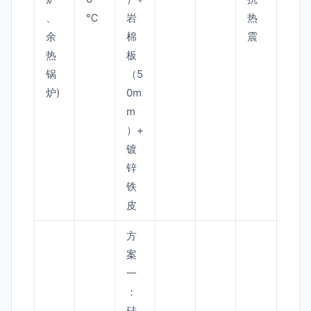
、
℃
岩
热
余
棉
震
热
板
锅
（5
炉)
0m
m
）+
镀
锌
铁
皮
方
案
一
：
硅