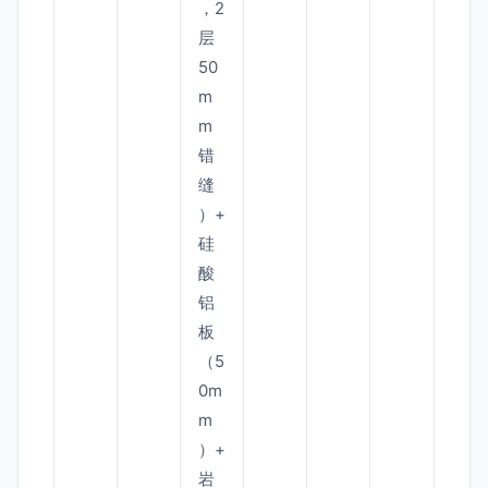
，2
层
50
m
m
错
缝
）+
硅
酸
铝
板
（5
0m
m
）+
岩