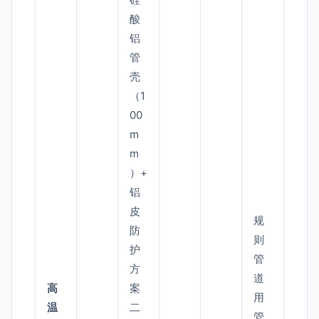
酸
铝
管
壳
（1
00
m
m
）+
铝
皮
规
防
则
护
管
方
道
高
案
用
温
二
管