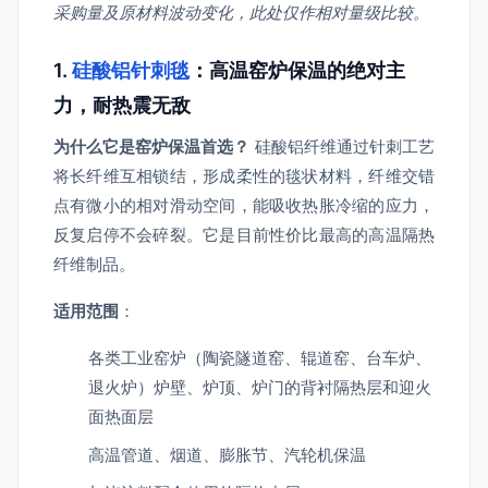
采购量及原材料波动变化，此处仅作相对量级比较。
1.
硅酸铝针刺毯
：高温窑炉保温的绝对主
力，耐热震无敌
为什么它是窑炉保温首选？
硅酸铝纤维通过针刺工艺
将长纤维互相锁结，形成柔性的毯状材料，纤维交错
点有微小的相对滑动空间，能吸收热胀冷缩的应力，
反复启停不会碎裂。它是目前性价比最高的高温隔热
纤维制品。
适用范围
：
各类工业窑炉（陶瓷隧道窑、辊道窑、台车炉、
退火炉）炉壁、炉顶、炉门的背衬隔热层和迎火
面热面层
高温管道、烟道、膨胀节、汽轮机保温