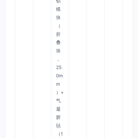
铝
模
块
（
折
叠
块
，
25
0m
m
）+
气
凝
胶
毡
（1