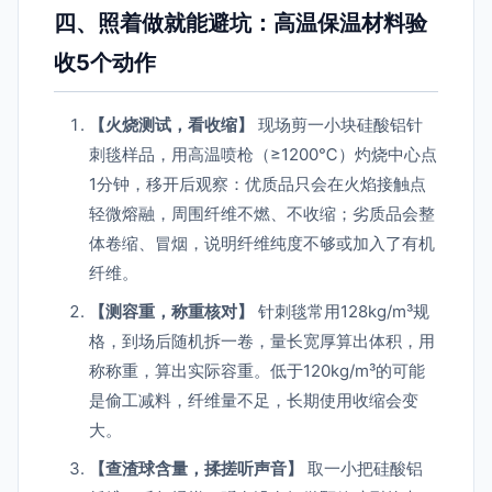
四、照着做就能避坑：高温保温材料验
收5个动作
【火烧测试，看收缩】
现场剪一小块硅酸铝针
刺毯样品，用高温喷枪（≥1200℃）灼烧中心点
1分钟，移开后观察：优质品只会在火焰接触点
轻微熔融，周围纤维不燃、不收缩；劣质品会整
体卷缩、冒烟，说明纤维纯度不够或加入了有机
纤维。
【测容重，称重核对】
针刺毯常用128kg/m³规
格，到场后随机拆一卷，量长宽厚算出体积，用
称称重，算出实际容重。低于120kg/m³的可能
是偷工减料，纤维量不足，长期使用收缩会变
大。
【查渣球含量，揉搓听声音】
取一小把硅酸铝