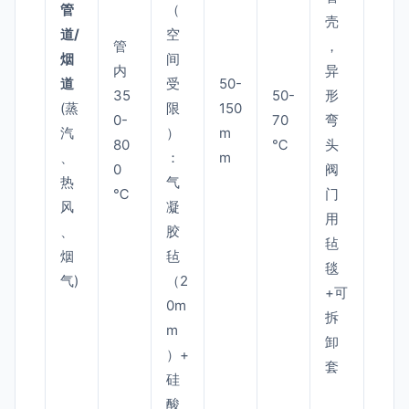
管
（
壳
道/
空
管
，
烟
间
内
异
道
受
50-
35
50-
形
(蒸
限
150
0-
70
弯
汽
）
m
80
℃
头
、
：
m
0
阀
热
气
℃
门
风
凝
用
、
胶
毡
烟
毡
毯
气)
（2
+可
0m
拆
m
卸
）+
套
硅
酸