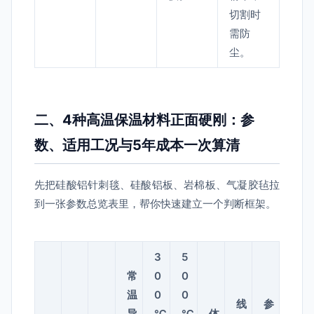
切割时
需防
尘。
二、4种高温保温材料正面硬刚：参
数、适用工况与5年成本一次算清
先把硅酸铝针刺毯、硅酸铝板、岩棉板、气凝胶毡拉
到一张参数总览表里，帮你快速建立一个判断框架。
3
5
常
0
0
温
0
0
线
参
导
℃
℃
体