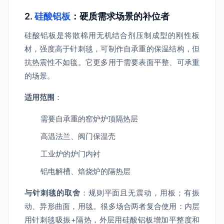
2.
硅酸铝板
：硬质需求场景的补位者
硅酸铝板是将散棉用无机结合剂压制成型的刚性板
材，强度高于针刺毯，可制作自承重的保温结构，但
抗热震性不如毯。它更多用于需要表面平整、可承重
的场景。
适用范围
：
需要自承重的窑炉炉顶隔热层
高温法兰、阀门保温壳
工业炉的炉门内衬
铝电解槽、焙烧炉的隔热层
与针刺毯的取舍
：规则平面且无震动，用板；有振
动、异形曲面，用毯。很多场合两者复合使用：内层
用针刺毯吸振+隔热，外层用硅酸铝板增加平整度和