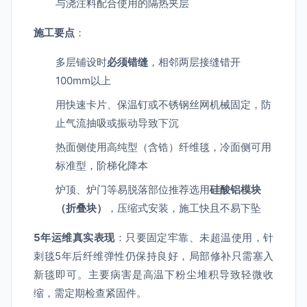
与浇注料配合使用的隔热夹层
施工要点
：
多层铺设时
必须错缝
，相邻两层接缝错开
100mm以上
用快速卡片、保温钉或不锈钢丝网机械固定，防
止气流抽吸或振动导致下沉
热面侧使用高纯型（含锆）纤维毯，冷面侧可用
标准型，阶梯化降本
炉顶、炉门等易脱落部位推荐选用
硅酸铝模块
（折叠块）
，压缩式安装，施工快且不易下坠
5年运维真实表现
：只要固定牢靠、未超温使用，针
刺毯5年后纤维弹性仍保持良好，局部修补只需塞入
新毯即可。主要病害是高温下粉尘堆积导致轻微收
缩，需定期检查紧固件。