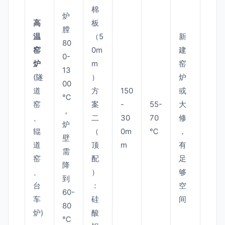
棉
炉
高
板
膛
温
（5
新
80
窑
0m
建
0-
炉
m
窑
13
(隧
）
炉
00
道
方
150
或
℃
窑
案
-
55-
大
，
、
二
30
70
修
炉
辊
（
0m
℃
，
壁
道
顶
m
有
需
窑
配
足
降
、
）
够
到
台
：
空
60-
车
硅
间
80
炉)
酸
℃