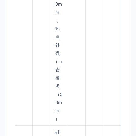
0m
m
，
热
点
补
强
）+
岩
棉
板
（5
0m
m
）
硅