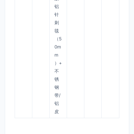
铝
针
刺
毯
（5
0m
m
）+
不
锈
钢
带/
铝
皮