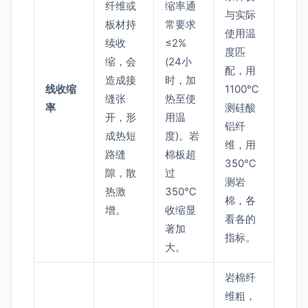
纤维或
缩率通
与实际
板材持
常要求
使用温
续收
≤2%
度匹
缩，会
(24小
配，用
造成接
时，加
线收缩
1100℃
缝张
热至使
率
测硅酸
开，形
用温
铝纤
成热短
度)。岩
维，用
路缝
棉板超
350℃
隙，散
过
测岩
热激
350℃
棉，各
增。
收缩显
看各的
著加
指标。
大。
岩棉纤
维粗，