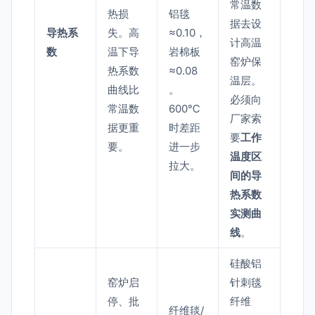
常温数
热损
铝毯
据去设
导热系
失。高
≈0.10，
计高温
数
温下导
岩棉板
窑炉保
热系数
≈0.08
温层。
曲线比
。
必须向
常温数
600℃
厂家索
据更重
时差距
要
工作
要。
进一步
温度区
拉大。
间的导
热系数
实测曲
线
。
硅酸铝
窑炉启
针刺毯
停、批
纤维
纤维毯/