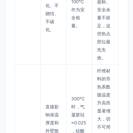
100℃
超标。
化、不
作为安
安全余
烧结、
全裕
量不留
不碳
量。
足，这
化。
些热点
部位最
先失
效。
纤维材
料的导
热系数
随温度
300℃
升高而
直接影
时，气
显著增
响保温
凝胶毡
大，切
厚度和
≈0.025
不可用
外壁散
，硅酸