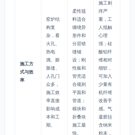
施工刺
柔性毯
痒严
窑炉结
料适合
重，工
构复
缠绕异
人抵触
杂，看
形件和
心理
火孔、
分层错
强；硅
热电
缝铺
酸铝纤
偶、膨
设；刚
维相对
施工方
胀缝、
性板和
细软，
式与效
人孔门
管壳适
可加入
率
众多，
合规则
少量有
施工效
平面和
机纤维
率直接
管道；
改善手
影响成
模块和
感。气
本和工
折叠块
凝胶毡
期。
施工最
含纳米
快。
粉末，