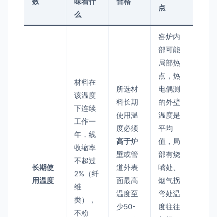
数
味着什
合格
点
么
窑炉内
部可能
局部热
点，热
材料在
所选材
电偶测
该温度
料长期
的外壁
下连续
使用温
温度是
工作一
度必须
平均
年，线
高于
炉
值，局
收缩率
壁或管
部有烧
不超过
长期使
道外表
嘴处、
2%（纤
用温度
面最高
烟气拐
维
温度至
弯处温
类），
少50-
度往往
不粉