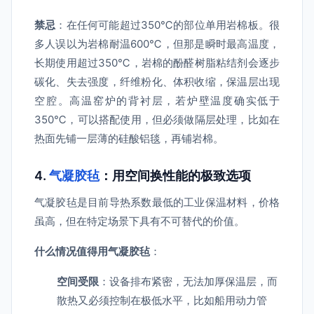
禁忌
：在任何可能超过350℃的部位单用岩棉板。很
多人误以为岩棉耐温600℃，但那是瞬时最高温度，
长期使用超过350℃，岩棉的酚醛树脂粘结剂会逐步
碳化、失去强度，纤维粉化、体积收缩，保温层出现
空腔。高温窑炉的背衬层，若炉壁温度确实低于
350℃，可以搭配使用，但必须做隔层处理，比如在
热面先铺一层薄的硅酸铝毯，再铺岩棉。
4.
气凝胶毡
：用空间换性能的极致选项
气凝胶毡是目前导热系数最低的工业保温材料，价格
虽高，但在特定场景下具有不可替代的价值。
什么情况值得用气凝胶毡
：
空间受限
：设备排布紧密，无法加厚保温层，而
散热又必须控制在极低水平，比如船用动力管