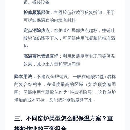
道、撬装设备
检修频繁部位
：气凝胶毡软质可反复拆卸，用于
可拆卸保温套的内填充材料
定点消除热点
：窑炉某个局部热点超标，整铺硅
酸铝毯仍降不下来，可局部使用气凝胶毡精准隔
热
高温蒸汽管道直埋
：利用极薄厚度实现同等保温
效果，减少土方量和管道间距
降本用法
：不建议全炉铺设。一般在硅酸铝毯+岩棉
的复合结构中，在温度最高的区域（如炉顶烧嘴周
围）局部使用气凝胶毡作为“热点消除层”，这样单炉
增加的成本可控，又能把外壁温度降下来。
三、不同窑炉类型怎么配保温方案？直
接抄作业的三套组合