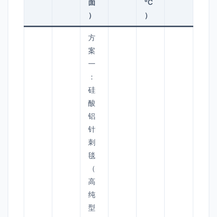
面
℃
）
）
方
案
一
：
硅
酸
铝
针
刺
毯
（
高
纯
型