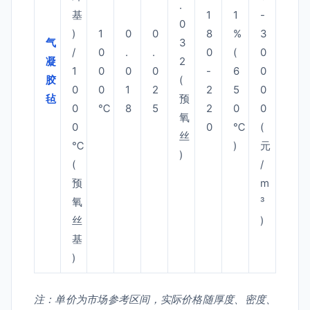
.
基
1
1
-
0
)
1
0
0
8
%
3
气
3
/
0
.
.
0
(
0
凝
2
1
0
0
0
-
6
0
胶
(
0
0
1
2
2
5
0
毡
预
0
℃
8
5
2
0
0
氧
0
0
℃
(
丝
℃
)
元
)
(
/
预
m
氧
³
丝
)
基
)
注：单价为市场参考区间，实际价格随厚度、密度、