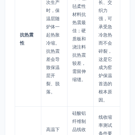
次生产
长、交
毡柔性
时，保
织力
材料抗
温层随
强，可
热震最
炉体一
承受急
佳；硬
抗热震
起热胀
冷急热
质板和
性
冷缩。
而不会
浇注料
抗热震
碎裂，
抗热震
差会导
这是它
较差，
致保温
成为窑
需留伸
层开
炉保温
缩缝。
裂、脱
首选的
落。
根本原
因。
硅酸铝
线收缩
纤维制
率测试
高温下
品线收
条件要