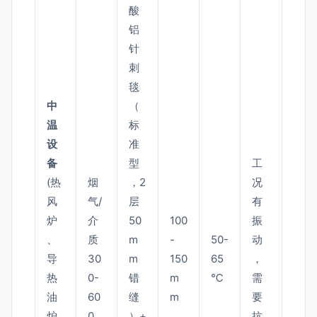
酸
铝
针
刺
毯
中
（
温
标
设
准
备
型
工
(热
烟
，2
况
风
气/
层
有
炉
介
50
100
振
、
质
m
-
50-
动
导
30
m
150
65
，
热
0-
错
m
℃
需
油
60
缝
m
要
炉
0
）+
抗