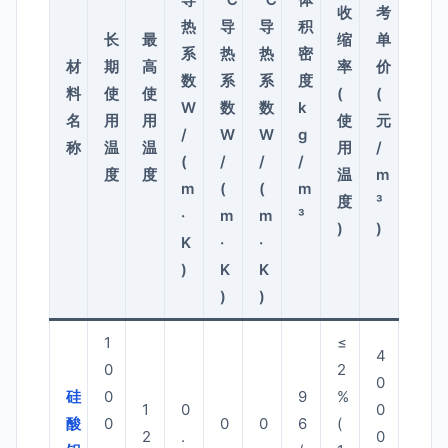
收
考
热
导
导
积
长
最
缩
单
系
热
热
密
材
期
高
率
价
数
系
系
度
料
使
使
(
(
W
数
数
k
名
用
用
使
元
/
W
W
g
称
温
温
用
/
(
/
/
/
度
度
温
m
m
(
(
m
度
³
·
m
m
³
)
)
K
·
·
)
K
K
)
)
1
≤
4
0
2
0
硅
0
9
%
1
0
0
酸
0
0
0
6
(
2
.
0