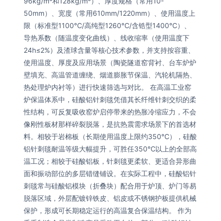
96kg/m³和128kg/m³）、厚度规格（常用10-
50mm）、宽度（常用610mm/1220mm）、使用温度上
限（标准型1100℃/高纯型1260℃/含锆型1400℃）、
导热系数（随温度变化曲线）、线收缩率（使用温度下
24h≤2%）及渣球含量等核心技术参数，并支持按容重、
使用温度、厚度及应用场景（陶瓷隧道窑背衬、台车炉炉
壁填充、高温管道缠绕、烟道膨胀节保温、汽轮机隔热、
热处理炉内衬等）进行快速筛选与对比。 在高温工业窑
炉保温体系中，硅酸铝针刺毯凭借其长纤维针刺交织的柔
性结构，可反复吸收窑炉启停带来的热胀冷缩应力，不会
像刚性板材那样碎裂脱落，是抗热震需求场景下的首选材
料。相较于岩棉板（长期使用温度上限约350℃），硅酸
铝针刺毯耐温等级大幅提升，可胜任350℃以上的全部高
温工况；相较于硅酸铝板，针刺毯更柔软、更适合异形曲
面和振动部位的多层错缝铺设。在实际工程中，硅酸铝针
刺毯常与硅酸铝模块（折叠块）配合用于炉顶、炉门等易
脱落区域，外层配镀锌铁皮、铝皮或不锈钢护板提供机械
保护，形成可长期稳定运行的高温复合保温结构。 作为