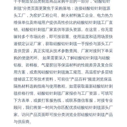
千手制造全品类制造商品采购平台的一部分，“硅酸铝针
刺毯”分类页面更聚焦于采购落地：连接硅酸铝针刺毯源
头工厂，为窑炉工程公司、耐火材料施工企业、电力热力
维保单位及终端用户提供高性价比的硅酸铝针刺毯工厂直
销、硅酸铝针刺毯厂家直供等源头资源。在这里，你无需
辗转多个市场比价，即可按容重、使用温度和适用场景快
速锁定认证厂家，获取硅酸铝针刺毯一手报价与源头工厂
直供货源，真正实现从技术参数查阅、厂家对接到下单采
购的便捷闭环。 如果需要深入了解硅酸铝针刺毯与硅酸
铝板、岩棉板、气凝胶毡等保温材料的性能差异及复合应
用方案，或查阅硅酸铝针刺毯施工规范、高温窑炉多层错
缝铺设工艺等技术资料，可前往“产品百科”频道浏览保温
隔热材料选购指南与使用教程。如需获取最新硅酸铝针刺
毯价格行情、硅酸铝针刺毯厂家报价与工厂资源，可填写
下方表单，或拨打客服热线，或联系微信客服，对接专业
顾问，我们将第一时间为你匹配优质硅酸铝针刺毯源头厂
家。访问产品页面即可按分类浏览全部硅酸铝针刺毯产品
与供应商。