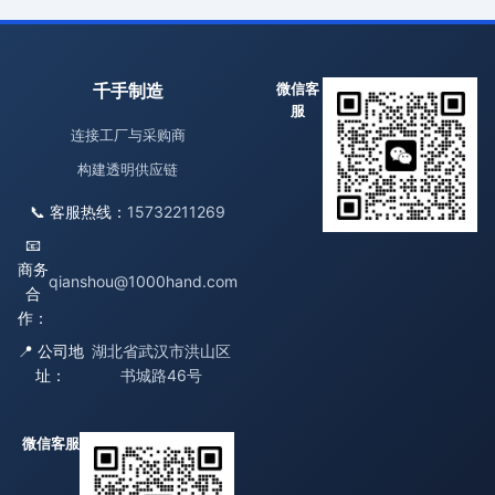
千手制造
微信客
服
连接工厂与采购商
构建透明供应链
📞 客服热线：
15732211269
📧
商务
qianshou@1000hand.com
合
作：
📍 公司地
湖北省武汉市洪山区
址：
书城路46号
微信客服