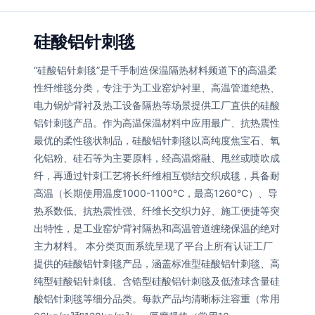
硅酸铝针刺毯
“硅酸铝针刺毯”是千手制造保温隔热材料频道下的高温柔
性纤维毯分类，专注于为工业窑炉衬里、高温管道绝热、
电力锅炉背衬及热工设备隔热等场景提供工厂直供的硅酸
铝针刺毯产品。作为高温保温材料中应用最广、抗热震性
最优的柔性毯状制品，硅酸铝针刺毯以高纯度焦宝石、氧
化铝粉、硅石等为主要原料，经高温熔融、甩丝或喷吹成
纤，再通过针刺工艺将长纤维相互锁结交织成毯，具备耐
高温（长期使用温度1000-1100℃，最高1260℃）、导
热系数低、抗热震性强、纤维长交织力好、施工便捷等突
出特性，是工业窑炉背衬隔热和高温管道缠绕保温的绝对
主力材料。 本分类页面系统呈现了平台上所有认证工厂
提供的硅酸铝针刺毯产品，涵盖标准型硅酸铝针刺毯、高
纯型硅酸铝针刺毯、含锆型硅酸铝针刺毯及低渣球含量硅
酸铝针刺毯等细分品类。每款产品均清晰标注容重（常用