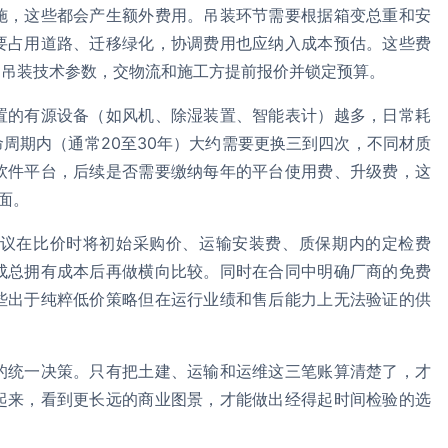
施，这些都会产生额外费用。吊装环节需要根据箱变总重和安
要占用道路、迁移绿化，协调费用也应纳入成本预估。这些费
和吊装技术参数，交物流和施工方提前报价并锁定预算。
置的有源设备（如风机、除湿装置、智能表计）越多，日常耗
周期内（通常20至30年）大约需要更换三到四次，不同材质
软件平台，后续是否需要缴纳每年的平台使用费、升级费，这
面。
议在比价时将初始采购价、运输安装费、质保期内的定检费
成总拥有成本后再做横向比较。同时在合同中明确厂商的免费
些出于纯粹低价策略但在运行业绩和售后能力上无法验证的供
的统一决策。只有把土建、运输和运维这三笔账算清楚了，才
起来，看到更长远的商业图景，才能做出经得起时间检验的选