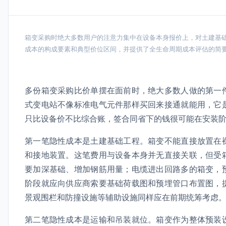
箱变采购时绝大多数用户的注意力集中在设备本身报价上，对土建基
成本的构成要素和典型价位区间，并提供了全生命周期成本评估的简
多份箱变采购比价单摆在面前时，绝大多数人做的第一
式变电站不像标准电气元件那样买回来接通就能用，它
只比设备价不比综合账，签合同省下的钱很可能在安装
第一笔隐性成本是土建基础工程。箱变不能直接放置在
和接地装置。这笔费用与设备本身并无直接关联，但受
要加深基础、增加钢筋用量；电缆进出回路多的箱变，
阶段就应向供应商索要基础荷载图和预埋管口布置图，
景观围栏和防撞设施等辅助设施同样应在前期统筹考虑
第二笔隐性成本是运输和吊装就位。箱变作为整体预装