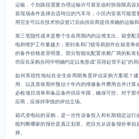
运输，个别路段需要办理运输许可甚至临时拆除限高设
装现场条件选择合适吨位的汽车吊，小区内安装可能需
用完全可以在技术协议签订后由供应商提供准确的运输
第三笔隐性成本是整个生命周期内的运维支出。箱变配
电和维护工作量越大；密封条和门锁等易损件在箱变寿命
的备件价格差异明显。部分智能化配置依赖厂商的私有
些应在采购合同中明确约定以免形成“买得起管不起”的局
如何系统性地站在全生命周期角度评估采购方案呢？建
用、以及质保期外预估十年内的维修备件费用合并计算
必检项目清单和备品备件供应年限，确保可控。对于那
应商，应保持审慎的评估立场。
箱式变电站的采购，是一次性设备投入和长期稳定运行
能判断哪家的报价是真正划算。把目光从设备报价单抬
择。