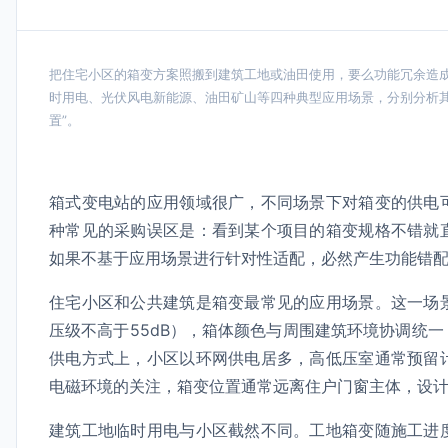
把住宅小区的箱变方案照搬到建筑工地或油田使用，要么功能冗余造
时用电、光伏风电新能源、油田矿山等四种典型应用场景，分别分析
置”。
箱式变电站的应用领域很广，不同场景下对箱变的供电
种常见的采购误区是：看到某个项目的箱变规格不错就
如果不基于应用场景进行针对性适配，必然产生功能错
住宅小区和公共建筑是箱变最常见的应用场景。这一场
压级不高于55dB），箱体颜色与周围建筑环境协调统
供电方式上，小区以环网供电居多，高低压室通常预留
电磁环境的关注，箱变位置通常远离住户门窗主体，设
建筑工地临时用电与小区截然不同。工地箱变随施工进