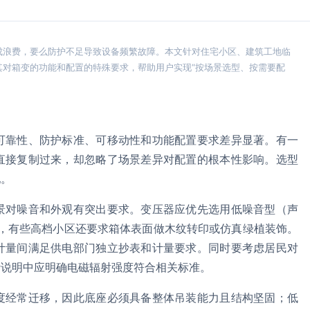
成浪费，要么防护不足导致设备频繁故障。本文针对住宅小区、建筑工地临
其对箱变的功能和配置的特殊要求，帮助用户实现“按场景选型、按需要配
可靠性、防护标准、可移动性和功能配置要求差异显著。有一
直接复制过来，却忽略了场景差异对配置的根本性影响。选型
配。
景对噪音和外观有突出要求。变压器应优先选用低噪音型（声
一，有些高档小区还要求箱体表面做木纹转印或仿真绿植装饰。
计量间满足供电部门独立抄表和计量要求。同时要考虑居民对
计说明中应明确电磁辐射强度符合相关标准。
度经常迁移，因此底座必须具备整体吊装能力且结构坚固；低