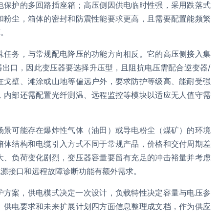
电保护的多回路插座箱；高压侧因供电临时性强，采用跌落式
和粉尘，箱体的密封和防震性能要求更高，且需要配置能频繁
算。
殊任务，与常规配电降压的功能方向相反。它的高压侧接入集
器出口，因此变压器要选择升压型，且阻抗电压需配合逆变器/
在戈壁、滩涂或山地等偏远户外，要求防护等级高、能耐受强
，内部还需配置光纤测温、远程监控等模块以适应无人值守需
场景可能存在爆炸性气体（油田）或导电粉尘（煤矿）的环境
箱体结构和电缆引入方式不同于常规产品，价格和交付周期差
大、负荷变化剧烈，变压器容量要留有充足的冲击裕量并考虑
电源接口和远程故障诊断功能有额外需求。
护方案，供电模式决定一次设计，负载特性决定容量与电压参
、供电要求和未来扩展计划四方面信息整理成文档，作为供应