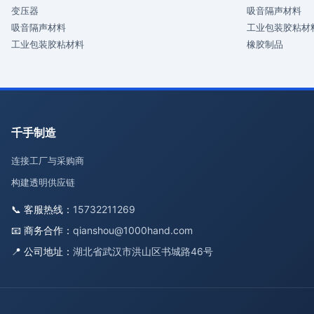
变压器
吸音隔声材料
吸音隔声材料
工业包装胶粘材
工业包装胶粘材料
橡胶制品
千手制造
连接工厂与采购商
构建透明供应链
📞 客服热线：
15732211269
📧 商务合作：
qianshou@1000hand.com
📍 公司地址：
湖北省武汉市洪山区书城路46号