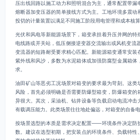
压出线回路以施工动力和照明混合为主，通常配置带漏
熔断器加变压器的简单接线方式为主。工地环境多震动
投切的计量装置以满足不同施工阶段用电管理和成本核
光伏和风电等新能源场景下，箱变承担着升压并网的特
电线路或开关站，低压侧接逆变器交流输出或风机变流
变流器的短路耐受要求精心匹配。新能源箱变通常安装
紫外线和风沙，多数为水泥箱体或加强防腐型金属箱体
求。
油田矿山等恶劣工况场景对箱变的要求最为苛刻。这类
风险，首先必须明确是否需要防爆型箱变，防爆箱变的
异很大。其次，采油机、钻井设备等负载启动电流冲击
有载调压能力。此类场景往往地处偏远，对箱变的自备
按场景选型的本质是需求决定配置——环境条件决定防
数。建议在选型初期，把安装点的环境条件、负载特性