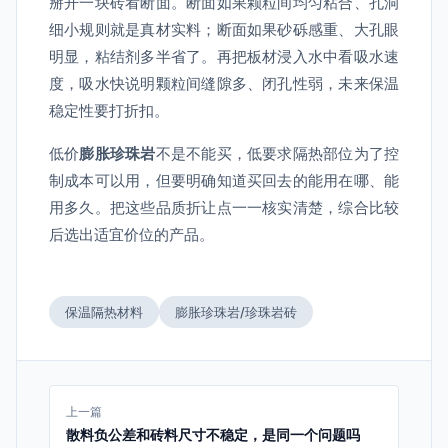
掰开一块砖看断面。断面如果颗粒间均匀粘合、孔洞
细小规则就是真材实料；断面如果砂砾感重、大孔眼
明显，粘结剂多半省了。再把板材浸入水中看吸水速
度，吸水快说明颗粒间缝隙多、闭孔性弱，未来保温
稳定性要打折扣。
低价
膨胀珍珠岩
不是不能买，低要求隔热部位为了控
制成本可以用，但要明确知道买回去的能用在哪、能
用多久。把这些品质折让点一一核实清楚，综合比较
后选出适宜价位的产品。
保温隔热材料
膨胀珍珠岩/珍珠岩砖
上一篇
散料负公差和砖料尺寸不稳定，是同一个问题吗