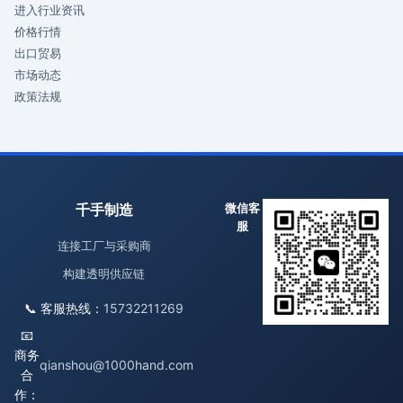
进入行业资讯
价格行情
出口贸易
市场动态
政策法规
千手制造
微信客
服
连接工厂与采购商
构建透明供应链
📞 客服热线：
15732211269
📧
商务
qianshou@1000hand.com
合
作：