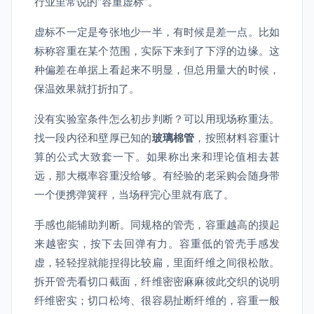
行业里常说的“容重虚标”。
虚标不一定是夸张地少一半，有时候是差一点。比如
标称容重在某个范围，实际下来到了下浮的边缘。这
种偏差在单据上看起来不明显，但总用量大的时候，
保温效果就打折扣了。
没有实验室条件怎么初步判断？可以用现场称重法。
找一段内径和壁厚已知的
玻璃棉管
，按照材料容重计
算的公式大致套一下。如果称出来和理论值相去甚
远，那大概率容重没给够。有经验的老采购会随身带
一个便携弹簧秤，当场秤完心里就有底了。
手感也能辅助判断。同规格的管壳，容重越高的摸起
来越密实，按下去回弹有力。容重低的管壳手感发
虚，轻轻捏就能捏得比较扁，里面纤维之间很松散。
拆开管壳看切口截面，纤维密密麻麻彼此交织的说明
纤维密实；切口松垮、很容易扯断纤维的，容重一般