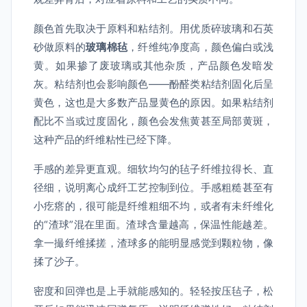
颜色首先取决于原料和粘结剂。用优质碎玻璃和石英
砂做原料的
玻璃棉毡
，纤维纯净度高，颜色偏白或浅
黄。如果掺了废玻璃或其他杂质，产品颜色发暗发
灰。粘结剂也会影响颜色——酚醛类粘结剂固化后呈
黄色，这也是大多数产品显黄色的原因。如果粘结剂
配比不当或过度固化，颜色会发焦黄甚至局部黄斑，
这种产品的纤维粘性已经下降。
手感的差异更直观。细软均匀的毡子纤维拉得长、直
径细，说明离心成纤工艺控制到位。手感粗糙甚至有
小疙瘩的，很可能是纤维粗细不均，或者有未纤维化
的“渣球”混在里面。渣球含量越高，保温性能越差。
拿一撮纤维揉搓，渣球多的能明显感觉到颗粒物，像
揉了沙子。
密度和回弹也是上手就能感知的。轻轻按压毡子，松